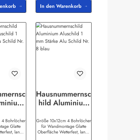
renkorb
In den Warenkorb
mmernsc
Hausnummernsc
uminium
hild Aluminium
ld 1 mm
Aluschild 1 mm
e Alu
Stärke Alu
 4 Bohrlöcher
Größe 10x12cm 4 Bohrlöcher
tage Glatte
für Wandmontage Glatte
 Nr. 7
Schild Nr. 8
erfest, lange
Oberfläche Wetterfest, lange
au
blau
stellerinforma
LebensdauerHerstellerinforma