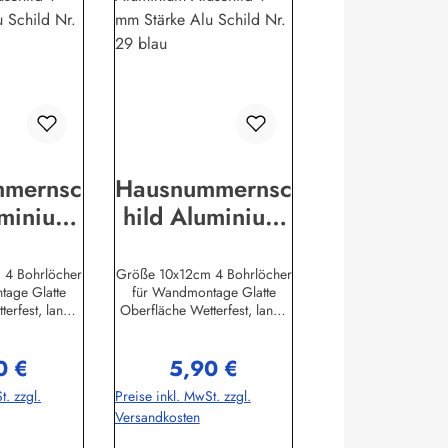
mmernsc
Hausnummernsc
uminium
hild Aluminium
ld 1 mm
Aluschild 1 mm
e Alu
Stärke Alu
 4 Bohrlöcher
Größe 10x12cm 4 Bohrlöcher
tage Glatte
für Wandmontage Glatte
Nr. 27
Schild Nr. 29
erfest, lange
Oberfläche Wetterfest, lange
au
blau
stellerinforma
LebensdauerHerstellerinforma
Bini Inh. Eda
tionen:Buddel-Bini Inh. Eda
0 €
5,90 €
K.Meddenwarf
Binikowski e.K.Meddenwarf
ärer Preis:
Regulärer Preis:
457
1a22457
t. zzgl.
Preise inkl. MwSt. zzgl.
@buddel.de
Hamburginfo@buddel.de
Versandkosten