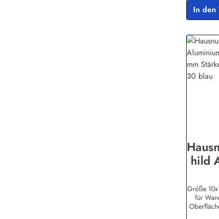
In den
Haus
hild 
Alusc
St
Größe 10x
für Wan
Schi
Oberfläche
Lebensdaue