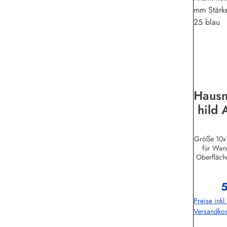
Haus
hild 
Alusc
St
Größe 10x
für Wan
Schi
Oberfläche
Lebensdaue
tionen:Bu
5
Binikowsk
R
Preise inkl
Hamburg
Versandkos