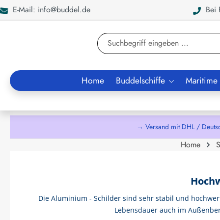
E-Mail: info@buddel.de
Bei F
en
Zur Suche springen
Home
Buddelschiffe
Maritime
→ Versand mit DHL / Deuts
Home
S
Hochw
Die Aluminium - Schilder sind sehr stabil und hochwert
Lebensdauer auch im Außenberei