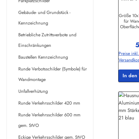
Parkplatzschilder
Alusc
Gebäude- und Grundstück -
St
Größe 10x
für Wan
Schi
Kennzeichnung
Oberfläche
Lebensdaue
Betriebliche Zutrittsverbote und
tionen:Bu
5
Binikowsk
R
Einschränkungen
Preise inkl
Hamburg
Baustellen Kennzeichnung
Versandkos
Runde Verbotsschilder (Symbole) für
In den
Wandmontage
Unfallverhütung
Runde Verkehrsschilder 420 mm
Runde Verkehrsschilder 600 mm
gem. StVO
Eckige Verkehrsschilder gem. StVO