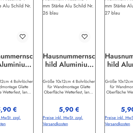
nummernsc
Hausnummernsc
Hausnu
Aluminium
hild Aluminium
hild Al
hild 1 mm
Aluschild 1 mm
Aluschi
ärke Alu
Stärke Alu
Stärk
12cm 4 Bohrlöcher
Größe 10x12cm 4 Bohrlöcher
Größe 10x12cm
dmontage Glatte
für Wandmontage Glatte
für Wandmon
ld Nr. 25
Schild Nr. 26
Schild 
 Wetterfest, lange
Oberfläche Wetterfest, lange
Oberfläche Wett
blau
blau
bl
rHerstellerinforma
LebensdauerHerstellerinforma
LebensdauerHer
ddel-Bini Inh. Eda
tionen:Buddel-Bini Inh. Eda
tionen:Buddel-
,90 €
5,90 €
5,9
i e.K.Meddenwarf
Binikowski e.K.Meddenwarf
Binikowski e.
egulärer Preis:
Regulärer Preis:
Regul
1a22457
1a22457
1a22
. MwSt. zzgl.
Preise inkl. MwSt. zzgl.
Preise inkl. MwS
info@buddel.de
Hamburginfo@buddel.de
Hamburginfo
ten
Versandkosten
Versandkosten