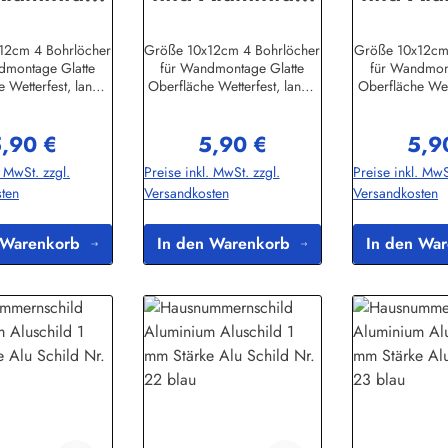
hild 1 mm
Aluschild 1 mm
Aluschi
ärke Alu
Stärke Alu
Stärk
12cm 4 Bohrlöcher
Größe 10x12cm 4 Bohrlöcher
Größe 10x12cm
dmontage Glatte
für Wandmontage Glatte
für Wandmon
ld Nr. 15
Schild Nr. 18
Schild
 Wetterfest, lange
Oberfläche Wetterfest, lange
Oberfläche Wett
blau
blau
bl
rHerstellerinforma
LebensdauerHerstellerinforma
LebensdauerHer
ddel-Bini Inh. Eda
tionen:Buddel-Bini Inh. Eda
tionen:Buddel-
,90 €
5,90 €
5,9
i e.K.Meddenwarf
Binikowski e.K.Meddenwarf
Binikowski e.
egulärer Preis:
Regulärer Preis:
Regul
1a22457
1a22457
1a22
. MwSt. zzgl.
Preise inkl. MwSt. zzgl.
Preise inkl. MwS
info@buddel.de
Hamburginfo@buddel.de
Hamburginfo
ten
Versandkosten
Versandkosten
 Warenkorb
In den Warenkorb
In den Wa