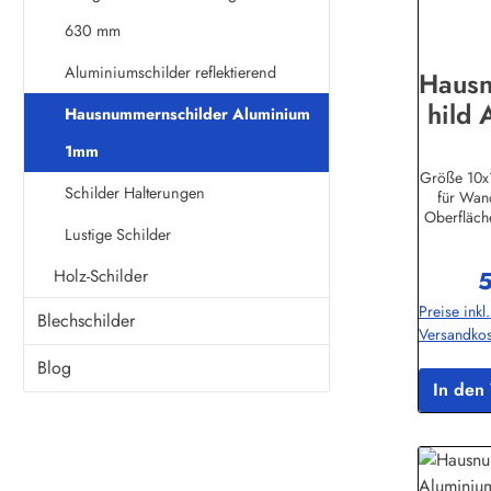
630 mm
Aluminiumschilder reflektierend
Haus
hild 
Hausnummernschilder Aluminium
Alusc
1mm
St
Größe 10x
Schilder Halterungen
für Wan
Schi
Oberfläche
Lustige Schilder
Lebensdaue
tionen:Bu
Holz-Schilder
5
Binikowsk
R
Preise inkl
Hamburg
Blechschilder
Versandkos
Blog
In den