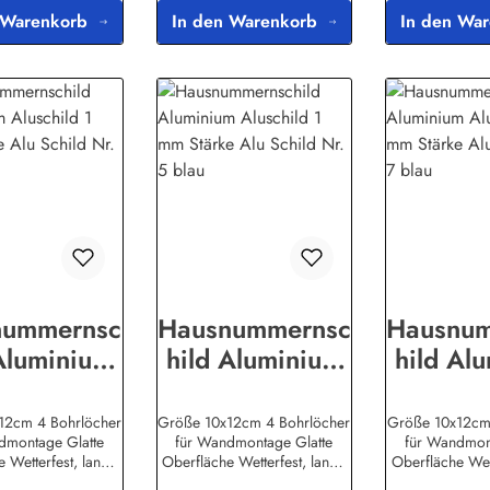
 Warenkorb
In den Warenkorb
In den Wa
nummernsc
Hausnummernsc
Hausnu
Aluminium
hild Aluminium
hild Al
hild 1 mm
Aluschild 1 mm
Aluschi
ärke Alu
Stärke Alu
Stärk
12cm 4 Bohrlöcher
Größe 10x12cm 4 Bohrlöcher
Größe 10x12cm
dmontage Glatte
für Wandmontage Glatte
für Wandmon
ld Nr. 30
Schild Nr. 5
Schild
 Wetterfest, lange
Oberfläche Wetterfest, lange
Oberfläche Wett
blau
blau
bl
rHerstellerinforma
LebensdauerHerstellerinforma
LebensdauerHer