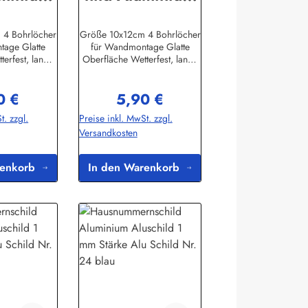
ld 1 mm
Aluschild 1 mm
e Alu
Stärke Alu
 4 Bohrlöcher
Größe 10x12cm 4 Bohrlöcher
tage Glatte
für Wandmontage Glatte
 Nr. 2
Schild Nr. 20
erfest, lange
Oberfläche Wetterfest, lange
au
blau
stellerinforma
LebensdauerHerstellerinforma
Bini Inh. Eda
tionen:Buddel-Bini Inh. Eda
0 €
5,90 €
K.Meddenwarf
Binikowski e.K.Meddenwarf
ärer Preis:
Regulärer Preis:
457
1a22457
t. zzgl.
Preise inkl. MwSt. zzgl.
@buddel.de
Hamburginfo@buddel.de
Versandkosten
renkorb
In den Warenkorb