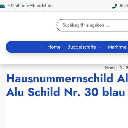
E-Mail: info@buddel.de
Bei F
en
Zur Suche springen
Home
Buddelschiffe
Maritime
Home
S
Hausnummernschild Al
Alu Schild Nr. 30 blau
Bildergalerie überspringen