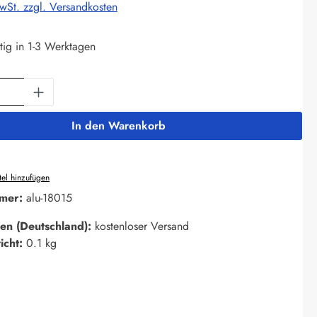
MwSt. zzgl. Versandkosten
tig in 1-3 Werktagen
Anzahl: Gib den gewünschten Wert ein oder 
In den Warenkorb
el hinzufügen
mer:
alu-18015
en (Deutschland):
kostenloser Versand
icht:
0.1 kg