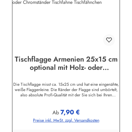
Tischflagge Armenien 25x15 cm
optional mit Holz- oder
Chromständer Tischfahne
Tischfähnchen
Die Tischflagge misst ca. 15x25 cm und hat eine eingenähte,
weiße Flaggenleine. Die Ränder der Flagge sind umbörtelt,
also absolute Profi-Qualität mit der Sie sich bei Ihren
Besuchern garantiert nicht blamieren!Die Tischflaggen
können mit 30 Grad gewaschen und mit niedriger
7,90 €
Temperatur (Polyesterstoff) gebügelt werden.Sie können die
Regulärer Preis:
Ab
Tischfahne mit oder ohne Ständer bestellen.Holz-Ständer: aus
Preise inkl. MwSt. zzgl. Versandkosten
lackiertem Massivholz, Höhe 42 cmMahagoni-Ständer: in
Handarbeit mehrfach grundiert, geschliffen und lackiert. Der