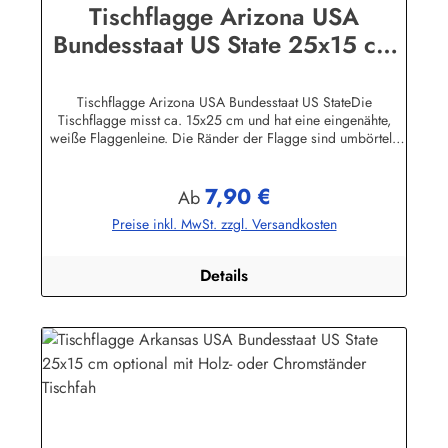
Tischflagge Arizona USA
Bundesstaat US State 25x15 cm
optional mit Holz- oder
Chromständer Tischfahn
Tischflagge Arizona USA Bundesstaat US StateDie
Tischflagge misst ca. 15x25 cm und hat eine eingenähte,
weiße Flaggenleine. Die Ränder der Flagge sind umbörtelt,
also absolute Profi-Qualität mit der Sie sich bei Ihren
Besuchern garantiert nicht blamieren!Sie können die
7,90 €
Tischfahne mit oder ohne Ständer, oder nur den Ständer
Regulärer Preis:
Ab
bestellen. Der Ständer ist aus lackiertem Massivholz, Höhe 42
Preise inkl. MwSt. zzgl. Versandkosten
cm und hat im Kopf 2 Bohrlöcher für die Flaggenleine sowie
im unteren Bereich eine Metallöse. Der Flaggenmast wird in
das runde Unterteil eingesteckt.Die Tischflaggen können mit
Details
30 Grad gewaschen und mit niedriger Temperatur
(Polyesterstoff) gebügelt werden.Wir führen Tischflaggen fast
alle Nationen, Bundesländer sowie zahlreiche Sondermotive.
Die Holzständer gibt es für 1, 2, 3, 4. 5, 7 und 12 Flaggen.