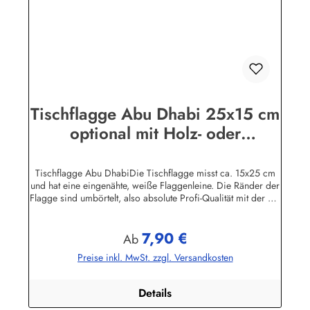
Tischflagge Abu Dhabi 25x15 cm
optional mit Holz- oder
Chromständer Tischfahne
Tischfähnchen
Tischflagge Abu DhabiDie Tischflagge misst ca. 15x25 cm
und hat eine eingenähte, weiße Flaggenleine. Die Ränder der
Flagge sind umbörtelt, also absolute Profi-Qualität mit der Sie
sich bei Ihren Besuchern garantiert nicht blamieren!Sie
können die Tischfahne mit oder ohne Ständer, oder nur den
7,90 €
Ständer bestellen. Der Ständer ist aus lackiertem Massivholz,
Regulärer Preis:
Ab
Höhe 42 cm und hat im Kopf 2 Bohrlöcher für die
Preise inkl. MwSt. zzgl. Versandkosten
Flaggenleine sowie im unteren Bereich eine Metallöse. Der
Flaggenmast wird in das runde Unterteil eingesteckt.Die
Tischflaggen können mit 30 Grad gewaschen und mit
Details
niedriger Temperatur (Polyesterstoff) gebügelt werden.Wir