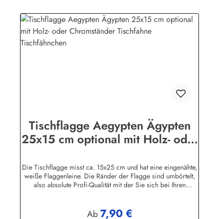
führen Tischflaggen fast alle Nationen, Bundesländer sowie
zahlreiche Sondermotive. Die Holzständer gibt es für 1, 2, 3,
4. 5, 7 und 12 Flaggen.
Tischflagge Aegypten Ägypten
25x15 cm optional mit Holz- oder
Chromständer Tischfahne
Tischfähnchen
Die Tischflagge misst ca. 15x25 cm und hat eine eingenähte,
weiße Flaggenleine. Die Ränder der Flagge sind umbörtelt,
also absolute Profi-Qualität mit der Sie sich bei Ihren
Besuchern garantiert nicht blamieren!Die Tischflaggen
können mit 30 Grad gewaschen und mit niedriger
7,90 €
Temperatur (Polyesterstoff) gebügelt werden.Sie können die
Regulärer Preis:
Ab