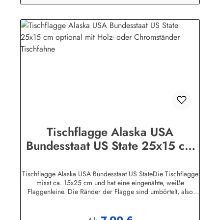
(Polyesterstoff) gebügelt werden.Wir führen Tischflaggen fast
alle Nationen, Bundesländer sowie zahlreiche Sondermotive.
Die Holzständer gibt es für 1, 2, 3, 4. 5, 7 und 12 Flaggen.
Tischflagge Alaska USA
Bundesstaat US State 25x15 cm
optional mit Holz- oder
Chromständer Tischfahne
Tischflagge Alaska USA Bundesstaat US StateDie Tischflagge
misst ca. 15x25 cm und hat eine eingenähte, weiße
Flaggenleine. Die Ränder der Flagge sind umbörtelt, also
absolute Profi-Qualität mit der Sie sich bei Ihren Besuchern
garantiert nicht blamieren!Sie können die Tischfahne mit oder
ohne Ständer, oder nur den Ständer bestellen. Der Ständer ist