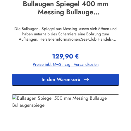
Bullaugen Spiegel 400 mm
Messing Bullauge
Bullaugenspiegel
Die Bullaugen - Spiegel aus Messing lassen sich öffnen und
haben unterhalb des Scharniers eine Bohrung zum
Aufhängen. Herstellerinformationen:Sea-Club Handels-
GmbHAm Leitzelbach 3474889 Sinsheiminfo@sea-club.de
129,90 €
Regulärer Preis:
Preise inkl. MwSt. zzgl. Versandkosten
In den Warenkorb