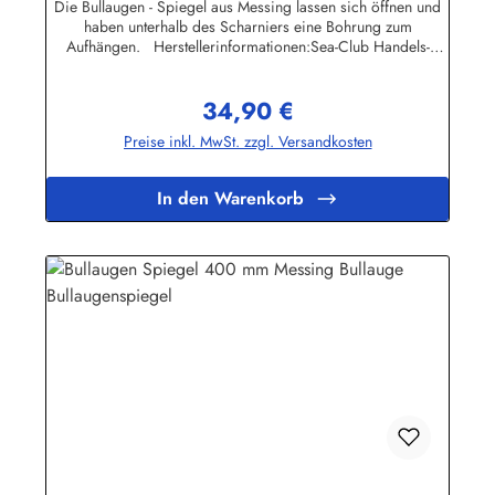
Die Bullaugen - Spiegel aus Messing lassen sich öffnen und
haben unterhalb des Scharniers eine Bohrung zum
Aufhängen. Herstellerinformationen:Sea-Club Handels-
GmbHAm Leitzelbach 3474889 Sinsheiminfo@sea-club.de
34,90 €
Regulärer Preis:
Preise inkl. MwSt. zzgl. Versandkosten
In den Warenkorb