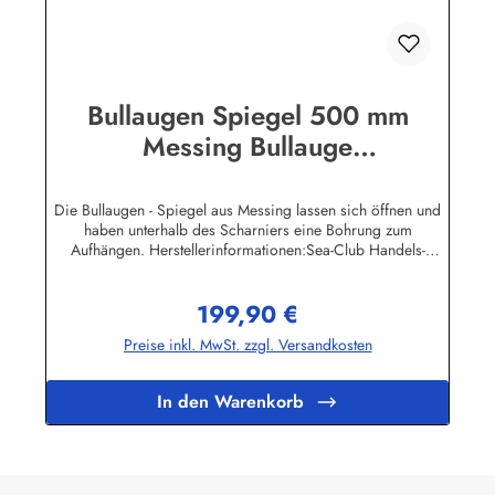
Bullaugen Spiegel 500 mm
Messing Bullauge
Bullaugenspiegel
Die Bullaugen - Spiegel aus Messing lassen sich öffnen und
haben unterhalb des Scharniers eine Bohrung zum
Aufhängen. Herstellerinformationen:Sea-Club Handels-
GmbHAm Leitzelbach 3474889 Sinsheiminfo@sea-club.de
199,90 €
Regulärer Preis:
Preise inkl. MwSt. zzgl. Versandkosten
In den Warenkorb