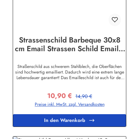
Strassenschild Barbeque 30x8
cm Email Strassen Schild Emaille
Grill Grillen
Straßenschild aus schwerem Stahlblech, die Oberflächen
sind hochwertig emailliert. Dadurch wird eine extrem lange
Lebensdauer garantiert! Das Emailleschild ist auch für den
Aussengebrauch geeignet und hält extremen
Wetterbedingungen wie Hitze und Frost über viele Jahre
10,90 €
stand! Sie wollen sich das Schild mit Ihrem eigenen Text
Regulärer Preis:
Verkaufspreis:
14,90 €
beschriften lassen? Hier geht's zu den Sonderanfertigungen
Preise inkl. MwSt. zzgl. Versandkosten
für Emaille Straßenschilder Herstellerinformationen:Buddel-
Bini Inh. Eda Binikowski e.K.Meddenwarf 1a22457
Hamburginfo@buddel.de
In den Warenkorb