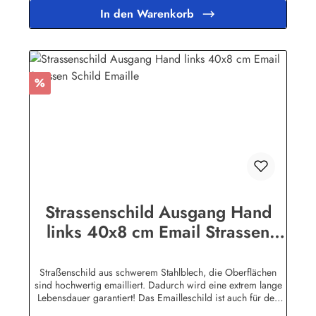
Hamburginfo@buddel.de
In den Warenkorb
Rabatt
%
Strassenschild Ausgang Hand
links 40x8 cm Email Strassen
Schild Emaille
Straßenschild aus schwerem Stahlblech, die Oberflächen
sind hochwertig emailliert. Dadurch wird eine extrem lange
Lebensdauer garantiert! Das Emailleschild ist auch für den
Aussengebrauch geeignet und hält extremen