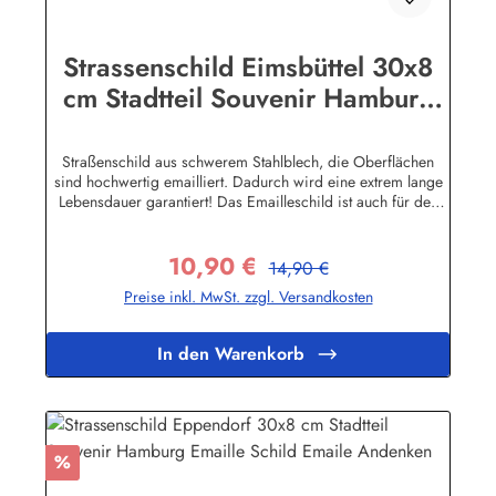
Strassenschild Eimsbüttel 30x8
cm Stadtteil Souvenir Hamburg
Emaille Schild Emaile Andenken
Straßenschild aus schwerem Stahlblech, die Oberflächen
sind hochwertig emailliert. Dadurch wird eine extrem lange
Lebensdauer garantiert! Das Emailleschild ist auch für den
Aussengebrauch geeignet und hält extremen
Wetterbedingungen wie Hitze und Frost über viele Jahre
10,90 €
stand! Sie wollen sich das Schild mit Ihrem eigenen Text
Regulärer Preis:
Verkaufspreis:
14,90 €
beschriften lassen? Hier geht's zu den Sonderanfertigungen
Preise inkl. MwSt. zzgl. Versandkosten
für Emaille Straßenschilder Herstellerinformationen:Buddel-
Bini Inh. Eda Binikowski e.K.Meddenwarf 1a22457
Hamburginfo@buddel.de
In den Warenkorb
Rabatt
%