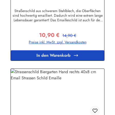
Schild Emaile Andenken
Straßenschild aus schwerem Stahlblech, die Oberflächen
sind hochwertig emailliert. Dadurch wird eine extrem lange
Lebensdauer garantiert! Das Emailleschild ist auch für den
Aussengebrauch geeignet und hält extremen
Wetterbedingungen wie Hitze und Frost über viele Jahre
10,90 €
stand! Sie wollen sich das Schild mit Ihrem eigenen Text
Regulärer Preis:
Verkaufspreis:
14,90 €
beschriften lassen? Hier geht's zu den Sonderanfertigungen
Preise inkl. MwSt. zzgl. Versandkosten
für Emaille Straßenschilder Herstellerinformationen:Buddel-
Bini Inh. Eda Binikowski e.K.Meddenwarf 1a22457
Hamburginfo@buddel.de
In den Warenkorb