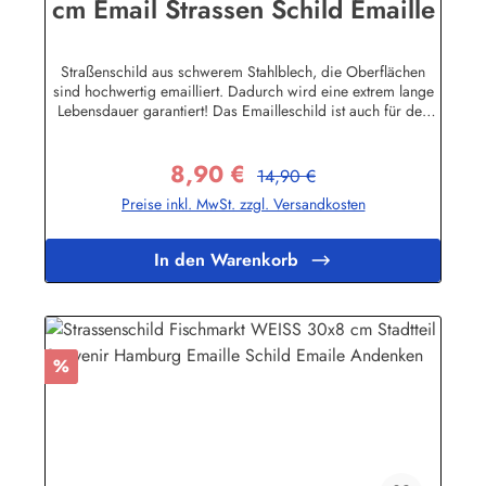
cm Email Strassen Schild Emaille
Straßenschild aus schwerem Stahlblech, die Oberflächen
sind hochwertig emailliert. Dadurch wird eine extrem lange
Lebensdauer garantiert! Das Emailleschild ist auch für den
Aussengebrauch geeignet und hält extremen
Wetterbedingungen wie Hitze und Frost über viele Jahre
8,90 €
stand! Sie wollen sich das Schild mit Ihrem eigenen Text
Regulärer Preis:
Verkaufspreis:
14,90 €
beschriften lassen? Hier geht's zu den Sonderanfertigungen
Preise inkl. MwSt. zzgl. Versandkosten
für Emaille Straßenschilder Herstellerinformationen:Buddel-
Bini Inh. Eda Binikowski e.K.Meddenwarf 1a22457
Hamburginfo@buddel.de
In den Warenkorb
Rabatt
%