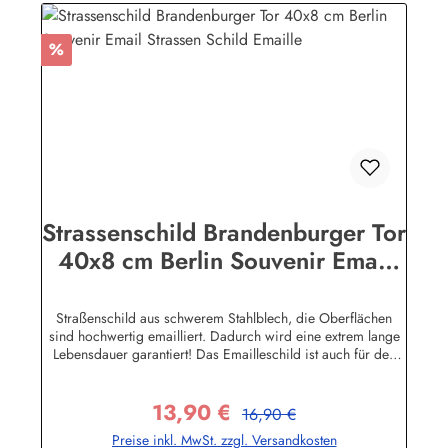
Rabatt
%
Strassenschild Brandenburger Tor
40x8 cm Berlin Souvenir Email
Strassen Schild Emaille
Straßenschild aus schwerem Stahlblech, die Oberflächen
sind hochwertig emailliert. Dadurch wird eine extrem lange
Lebensdauer garantiert! Das Emailleschild ist auch für den
Aussengebrauch geeignet und hält extremen
Wetterbedingungen wie Hitze und Frost über viele Jahre
13,90 €
stand! Sie wollen sich das Schild mit Ihrem eigenen Text
Regulärer Preis:
Verkaufspreis:
16,90 €
beschriften lassen? Hier geht's zu den Sonderanfertigungen
Preise inkl. MwSt. zzgl. Versandkosten
für Emaille Straßenschilder Herstellerinformationen:Buddel-