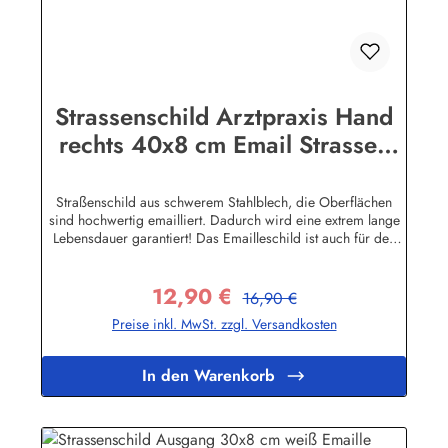
Strassenschild Arztpraxis Hand
rechts 40x8 cm Email Strassen
Schild Emaille
Straßenschild aus schwerem Stahlblech, die Oberflächen
sind hochwertig emailliert. Dadurch wird eine extrem lange
Lebensdauer garantiert! Das Emailleschild ist auch für den
Aussengebrauch geeignet und hält extremen
Wetterbedingungen wie Hitze und Frost über viele Jahre
12,90 €
stand! Sie wollen sich das Schild mit Ihrem eigenen Text
Regulärer Preis:
Verkaufspreis:
16,90 €
beschriften lassen? Hier geht's zu den Sonderanfertigungen
Preise inkl. MwSt. zzgl. Versandkosten
für Emaille Straßenschilder Herstellerinformationen:Buddel-
Bini Inh. Eda Binikowski e.K.Meddenwarf 1a22457
Hamburginfo@buddel.de
In den Warenkorb