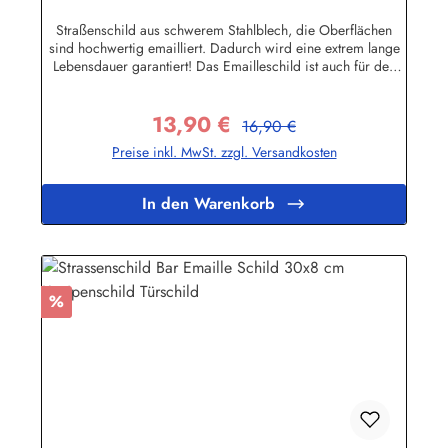
Schild Emaille
Straßenschild aus schwerem Stahlblech, die Oberflächen
sind hochwertig emailliert. Dadurch wird eine extrem lange
Lebensdauer garantiert! Das Emailleschild ist auch für den
Aussengebrauch geeignet und hält extremen
Wetterbedingungen wie Hitze und Frost über viele Jahre
13,90 €
stand! Sie wollen sich das Schild mit Ihrem eigenen Text
Regulärer Preis:
Verkaufspreis:
16,90 €
beschriften lassen? Hier geht's zu den Sonderanfertigungen
Preise inkl. MwSt. zzgl. Versandkosten
für Emaille Straßenschilder Herstellerinformationen:Buddel-
Bini Inh. Eda Binikowski e.K.Meddenwarf 1a22457
Hamburginfo@buddel.de
In den Warenkorb
Rabatt
%