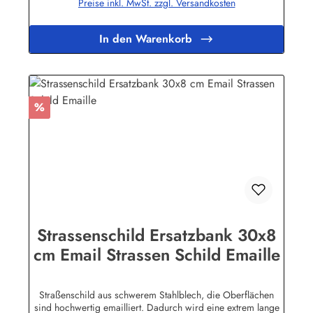
Preise inkl. MwSt. zzgl. Versandkosten
für Emaille Straßenschilder Herstellerinformationen:Buddel-
Bini Inh. Eda Binikowski e.K.Meddenwarf 1a22457
Hamburginfo@buddel.de
In den Warenkorb
Rabatt
%
Strassenschild Ersatzbank 30x8
cm Email Strassen Schild Emaille
Straßenschild aus schwerem Stahlblech, die Oberflächen
sind hochwertig emailliert. Dadurch wird eine extrem lange