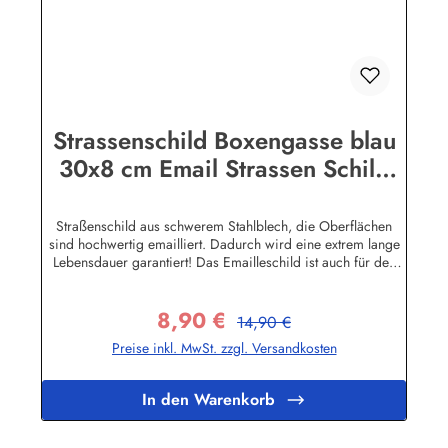
Strassenschild Boxengasse blau
30x8 cm Email Strassen Schild
Emailleschild
Straßenschild aus schwerem Stahlblech, die Oberflächen
sind hochwertig emailliert. Dadurch wird eine extrem lange
Lebensdauer garantiert! Das Emailleschild ist auch für den
Aussengebrauch geeignet und hält extremen
Wetterbedingungen wie Hitze und Frost über viele Jahre
8,90 €
stand! Sie wollen sich das Schild mit Ihrem eigenen Text
Regulärer Preis:
Verkaufspreis:
14,90 €
beschriften lassen? Hier geht's zu den Sonderanfertigungen
Preise inkl. MwSt. zzgl. Versandkosten
für Emaille Straßenschilder Herstellerinformationen:Buddel-
Bini Inh. Eda Binikowski e.K.Meddenwarf 1a22457
Hamburginfo@buddel.de
In den Warenkorb