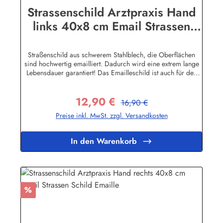
Strassenschild Arztpraxis Hand
links 40x8 cm Email Strassen
Schild Emaille
Straßenschild aus schwerem Stahlblech, die Oberflächen
sind hochwertig emailliert. Dadurch wird eine extrem lange
Lebensdauer garantiert! Das Emailleschild ist auch für den
Aussengebrauch geeignet und hält extremen
Wetterbedingungen wie Hitze und Frost über viele Jahre
12,90 €
stand! Sie wollen sich das Schild mit Ihrem eigenen Text
Regulärer Preis:
Verkaufspreis:
16,90 €
beschriften lassen? Hier geht's zu den Sonderanfertigungen
Preise inkl. MwSt. zzgl. Versandkosten
für Emaille Straßenschilder Herstellerinformationen:Buddel-
Bini Inh. Eda Binikowski e.K.Meddenwarf 1a22457
Hamburginfo@buddel.de
In den Warenkorb
Rabatt
%