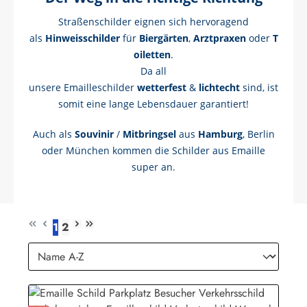
Straßenschilder eignen sich hervoragend
als
Hinweisschilder
für
Biergärten
,
Arztpraxen
oder
T
oiletten
.
Da a
ll
unsere Emailleschilder
wetterfest
&
lichtecht
sind
, ist
somit eine lange Lebensdauer garantiert!
Auch als
Souvinir
/
Mitbringsel
aus
Hamburg
, Berlin
oder München kommen die Schilder aus Emaille
super an.
1
2
Seite
Seite