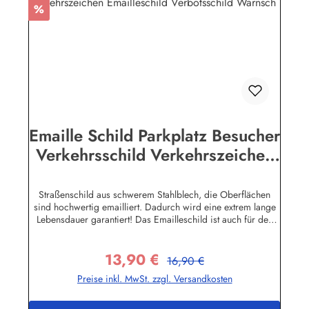
Rabatt
%
Emaille Schild Parkplatz Besucher
Verkehrsschild Verkehrszeichen
Emailleschild Verbotsschild
Warnsch
Straßenschild aus schwerem Stahlblech, die Oberflächen
sind hochwertig emailliert. Dadurch wird eine extrem lange
Lebensdauer garantiert! Das Emailleschild ist auch für den
Aussengebrauch geeignet und hält extremen
Wetterbedingungen wie Hitze und Frost über viele Jahre
13,90 €
stand! Sie wollen sich das Schild mit Ihrem eigenen Text
Regulärer Preis:
Verkaufspreis:
16,90 €
beschriften lassen? Hier geht's zu den Sonderanfertigungen
Preise inkl. MwSt. zzgl. Versandkosten
für Emaille Straßenschilder Herstellerinformationen:Buddel-
Bini Inh. Eda Binikowski e.K.Meddenwarf 1a22457
Hamburginfo@buddel.de