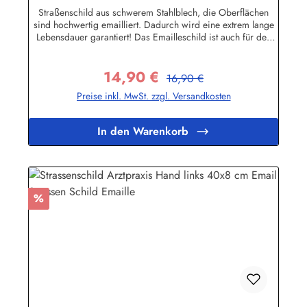
Straßenschild aus schwerem Stahlblech, die Oberflächen
sind hochwertig emailliert. Dadurch wird eine extrem lange
Lebensdauer garantiert! Das Emailleschild ist auch für den
Aussengebrauch geeignet und hält extremen
Wetterbedingungen wie Hitze und Frost über viele Jahre
14,90 €
stand! Sie wollen sich das Schild mit Ihrem eigenen Text
Regulärer Preis:
Verkaufspreis:
16,90 €
beschriften lassen? Hier geht's zu den Sonderanfertigungen
Preise inkl. MwSt. zzgl. Versandkosten
für Emaille Straßenschilder Herstellerinformationen:Buddel-
Bini Inh. Eda Binikowski e.K.Meddenwarf 1a22457
Hamburginfo@buddel.de
In den Warenkorb
Rabatt
%