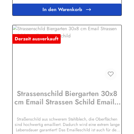
Bini Inh. Eda Binikowski e.K.Meddenwarf 1a22457
Hamburginfo@buddel.de
In den Warenkorb
Derzeit ausverkauft
Strassenschild Biergarten 30x8
cm Email Strassen Schild Emaille
Kneipenschild
Straßenschild aus schwerem Stahlblech, die Oberflächen
sind hochwertig emailliert. Dadurch wird eine extrem lange
Lebensdauer garantiert! Das Emailleschild ist auch für den