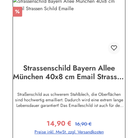
Rabatt
%
Strassenschild Bayern Allee
München 40x8 cm Email Strassen
Schild Emaille
Straßenschild aus schwerem Stahlblech, die Oberflächen
sind hochwertig emailliert. Dadurch wird eine extrem lange
Lebensdauer garantiert! Das Emailleschild ist auch für den
Aussengebrauch geeignet und hält extremen
Wetterbedingungen wie Hitze und Frost über viele Jahre
14,90 €
stand! Sie wollen sich das Schild mit Ihrem eigenen Text
Regulärer Preis:
Verkaufspreis:
16,90 €
beschriften lassen? Hier geht's zu den Sonderanfertigungen
Preise inkl. MwSt. zzgl. Versandkosten
für Emaille Straßenschilder Herstellerinformationen:Buddel-