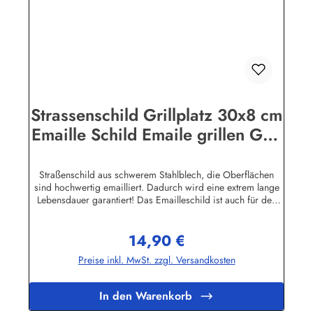
Strassenschild Grillplatz 30x8 cm
Emaille Schild Emaile grillen Grill
BBQ Garten
Straßenschild aus schwerem Stahlblech, die Oberflächen
sind hochwertig emailliert. Dadurch wird eine extrem lange
Lebensdauer garantiert! Das Emailleschild ist auch für den
Aussengebrauch geeignet und hält extremen
Wetterbedingungen wie Hitze und Frost über viele Jahre
14,90 €
stand! Sie wollen sich das Schild mit Ihrem eigenen Text
Regulärer Preis:
beschriften lassen? Hier geht's zu den Sonderanfertigungen
Preise inkl. MwSt. zzgl. Versandkosten
für Emaille Straßenschilder Herstellerinformationen:Buddel-
Bini Inh. Eda Binikowski e.K.Meddenwarf 1a22457
Hamburginfo@buddel.de
In den Warenkorb