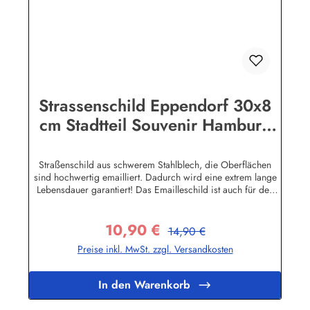
Strassenschild Eppendorf 30x8
cm Stadtteil Souvenir Hamburg
Emaille Schild Emaile Andenken
Straßenschild aus schwerem Stahlblech, die Oberflächen
sind hochwertig emailliert. Dadurch wird eine extrem lange
Lebensdauer garantiert! Das Emailleschild ist auch für den
Aussengebrauch geeignet und hält extremen
Wetterbedingungen wie Hitze und Frost über viele Jahre
10,90 €
stand! Sie wollen sich das Schild mit Ihrem eigenen Text
Regulärer Preis:
Verkaufspreis:
14,90 €
beschriften lassen? Hier geht's zu den Sonderanfertigungen
Preise inkl. MwSt. zzgl. Versandkosten
für Emaille Straßenschilder Herstellerinformationen:Buddel-
Bini Inh. Eda Binikowski e.K.Meddenwarf 1a22457
Hamburginfo@buddel.de
In den Warenkorb