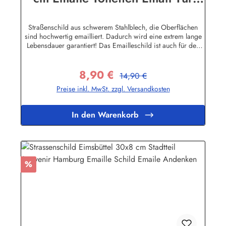
Schild Emaille Türschild
Straßenschild aus schwerem Stahlblech, die Oberflächen
sind hochwertig emailliert. Dadurch wird eine extrem lange
Lebensdauer garantiert! Das Emailleschild ist auch für den
Aussengebrauch geeignet und hält extremen
Wetterbedingungen wie Hitze und Frost über viele Jahre
8,90 €
stand! Sie wollen sich das Schild mit Ihrem eigenen Text
Regulärer Preis:
Verkaufspreis:
14,90 €
beschriften lassen? Hier geht's zu den Sonderanfertigungen
Preise inkl. MwSt. zzgl. Versandkosten
für Emaille Straßenschilder Herstellerinformationen:Buddel-
Bini Inh. Eda Binikowski e.K.Meddenwarf 1a22457
Hamburginfo@buddel.de
In den Warenkorb
Rabatt
%