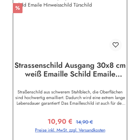
Rabatt
%
Strassenschild Ausgang 30x8 cm
weiß Emaille Schild Emaile
Hinweisschild Türschild
Straßenschild aus schwerem Stahlblech, die Oberflächen
sind hochwertig emailliert. Dadurch wird eine extrem lange
Lebensdauer garantiert! Das Emailleschild ist auch für den
Aussengebrauch geeignet und hält extremen
Wetterbedingungen wie Hitze und Frost über viele Jahre
10,90 €
stand! Sie wollen sich das Schild mit Ihrem eigenen Text
Regulärer Preis:
Verkaufspreis:
14,90 €
beschriften lassen? Hier geht's zu den Sonderanfertigungen
Preise inkl. MwSt. zzgl. Versandkosten
für Emaille Straßenschilder Herstellerinformationen:Buddel-
Bini Inh. Eda Binikowski e.K.Meddenwarf 1a22457