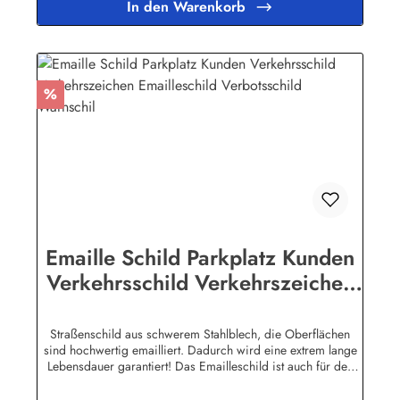
In den Warenkorb
Rabatt
%
Emaille Schild Parkplatz Kunden
Verkehrsschild Verkehrszeichen
Emailleschild Verbotsschild
Warnschil
Straßenschild aus schwerem Stahlblech, die Oberflächen
sind hochwertig emailliert. Dadurch wird eine extrem lange
Lebensdauer garantiert! Das Emailleschild ist auch für den
Aussengebrauch geeignet und hält extremen
Wetterbedingungen wie Hitze und Frost über viele Jahre