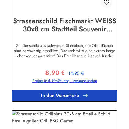
Strassenschild Fischmarkt WEISS
30x8 cm Stadtteil Souvenir
Hamburg Emaille Schild Emaile
Andenken
Straßenschild aus schwerem Stahlblech, die Oberflächen
sind hochwertig emailliert. Dadurch wird eine extrem lange
Lebensdauer garantiert! Das Emailleschild ist auch für den
Aussengebrauch geeignet und hält extremen
Wetterbedingungen wie Hitze und Frost über viele Jahre
8,90 €
stand! Sie wollen sich das Schild mit Ihrem eigenen Text
Regulärer Preis:
Verkaufspreis:
14,90 €
beschriften lassen? Hier geht's zu den Sonderanfertigungen
Preise inkl. MwSt. zzgl. Versandkosten
für Emaille Straßenschilder Herstellerinformationen:Buddel-
Bini Inh. Eda Binikowski e.K.Meddenwarf 1a22457
Hamburginfo@buddel.de
In den Warenkorb