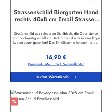
Strassenschild Biergarten Hand
rechts 40x8 cm Email Strassen
Schild Emaille
Straßenschild aus schwerem Stahlblech, die Oberflächen
sind hochwertig emailliert. Dadurch wird eine extrem lange
Lebensdauer garantiert! Das Emailleschild ist auch für den
Aussengebrauch geeignet und hält extremen
Wetterbedingungen wie Hitze und Frost über viele Jahre
16,90 €
stand! Sie wollen sich das Schild mit Ihrem eigenen Text
Regulärer Preis:
beschriften lassen? Hier geht's zu den Sonderanfertigungen
Preise inkl. MwSt. zzgl. Versandkosten
für Emaille Straßenschilder Herstellerinformationen:Buddel-
Bini Inh. Eda Binikowski e.K.Meddenwarf 1a22457
Hamburginfo@buddel.de
In den Warenkorb
Rabatt
%