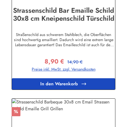
Strassenschild Bar Emaille Schild
30x8 cm Kneipenschild Türschild
Straßenschild aus schwerem Stahlblech, die Oberflächen
sind hochwertig emailliert. Dadurch wird eine extrem lange
Lebensdauer garantiert! Das Emailleschild ist auch für den
Aussengebrauch geeignet und hält extremen
Wetterbedingungen wie Hitze und Frost über viele Jahre
8,90 €
stand! Sie wollen sich das Schild mit Ihrem eigenen Text
Regulärer Preis:
Verkaufspreis:
14,90 €
beschriften lassen? Hier geht's zu den Sonderanfertigungen
Preise inkl. MwSt. zzgl. Versandkosten
für Emaille Straßenschilder Herstellerinformationen:Buddel-
Bini Inh. Eda Binikowski e.K.Meddenwarf 1a22457
Hamburginfo@buddel.de
In den Warenkorb
Rabatt
%