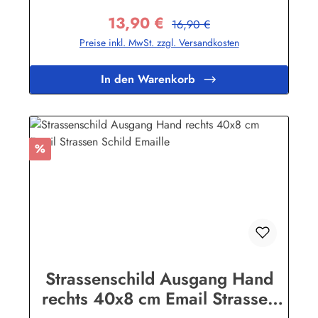
Wetterbedingungen wie Hitze und Frost über viele Jahre
13,90 €
stand! Sie wollen sich das Schild mit Ihrem eigenen Text
Regulärer Preis:
Verkaufspreis:
16,90 €
beschriften lassen? Hier geht's zu den Sonderanfertigungen
Preise inkl. MwSt. zzgl. Versandkosten
für Emaille Straßenschilder Herstellerinformationen:Buddel-
Bini Inh. Eda Binikowski e.K.Meddenwarf 1a22457
Hamburginfo@buddel.de
In den Warenkorb
Rabatt
%
Strassenschild Ausgang Hand
rechts 40x8 cm Email Strassen