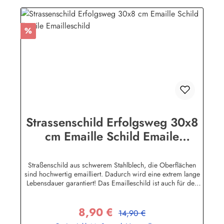
Rabatt
%
Strassenschild Erfolgsweg 30x8
cm Emaille Schild Emaile
Emailleschild
Straßenschild aus schwerem Stahlblech, die Oberflächen
sind hochwertig emailliert. Dadurch wird eine extrem lange
Lebensdauer garantiert! Das Emailleschild ist auch für den
Aussengebrauch geeignet und hält extremen
Wetterbedingungen wie Hitze und Frost über viele Jahre
8,90 €
stand! Sie wollen sich das Schild mit Ihrem eigenen Text
Regulärer Preis:
Verkaufspreis:
14,90 €
beschriften lassen? Hier geht's zu den Sonderanfertigungen