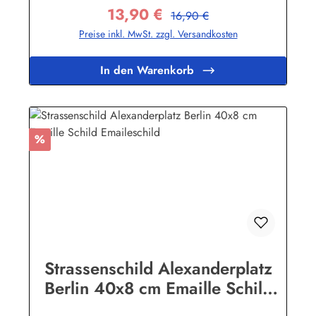
13,90 €
stand! Sie wollen sich das Schild mit Ihrem eigenen Text
Regulärer Preis:
Verkaufspreis:
16,90 €
beschriften lassen? Hier geht's zu den Sonderanfertigungen
Preise inkl. MwSt. zzgl. Versandkosten
für Emaille Straßenschilder Herstellerinformationen:Buddel-
Bini Inh. Eda Binikowski e.K.Meddenwarf 1a22457
Hamburginfo@buddel.de
In den Warenkorb
Rabatt
%
Strassenschild Alexanderplatz
Berlin 40x8 cm Emaille Schild
Emaileschild