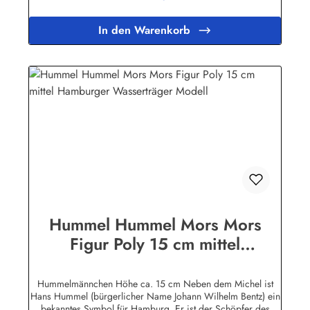
niederdeutschen Ausspruchs "Klei mi an'n Mors" (Leck(t)
mich am Arsc..."Herstellerinformationen:Peter Menk
In den Warenkorb
SouvenirsBruchweg 3627389 Fintelinfo@menk-souvenirs.de
Hummel Hummel Mors Mors
Figur Poly 15 cm mittel
Hamburger Wasserträger Modell
Hummelmännchen Höhe ca. 15 cm Neben dem Michel ist
Hans Hummel (bürgerlicher Name Johann Wilhelm Bentz) ein
bekanntes Symbol für Hamburg. Er ist der Schöpfer des