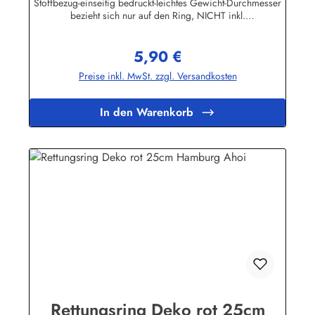
Stoffbezug-einseitig bedruckt-leichtes Gewicht-Durchmesser
bezieht sich nur auf den Ring, NICHT inkl.
KordelHerstellerinformationen:Peter Menk
SouvenirsBruchweg 3627389 Fintelinfo@menk-souvenirs.de
5,90 €
Regulärer Preis:
Preise inkl. MwSt. zzgl. Versandkosten
In den Warenkorb
Rettungsring Deko rot 25cm