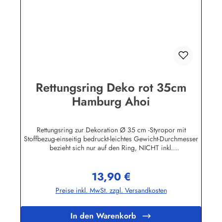
Rettungsring Deko rot 35cm
Hamburg Ahoi
Rettungsring zur Dekoration Ø 35 cm -Styropor mit
Stoffbezug-einseitig bedruckt-leichtes Gewicht-Durchmesser
bezieht sich nur auf den Ring, NICHT inkl.
KordelHerstellerinformationen:Peter Menk
SouvenirsBruchweg 3627389 Fintelinfo@menk-souvenirs.de
13,90 €
Regulärer Preis:
Preise inkl. MwSt. zzgl. Versandkosten
In den Warenkorb