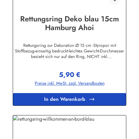
Rettungsring Deko blau 15cm
Hamburg Ahoi
Rettungsring zur Dekoration Ø 15 cm -Styropor mit
Stoffbezug-einseitig bedruckt-leichtes Gewicht-Durchmesser
bezieht sich nur auf den Ring, NICHT inkl.
KordelHerstellerinformationen:Peter Menk
SouvenirsBruchweg 3627389 Fintelinfo@menk-souvenirs.de
5,90 €
Regulärer Preis:
Preise inkl. MwSt. zzgl. Versandkosten
In den Warenkorb