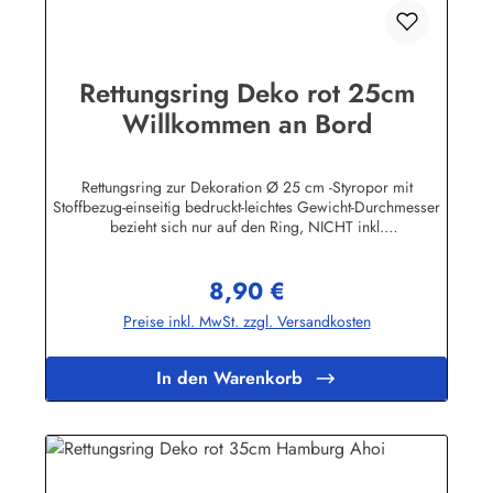
Rettungsring Deko rot 25cm
Willkommen an Bord
Rettungsring zur Dekoration Ø 25 cm -Styropor mit
Stoffbezug-einseitig bedruckt-leichtes Gewicht-Durchmesser
bezieht sich nur auf den Ring, NICHT inkl.
KordelHerstellerinformationen:Peter Menk
SouvenirsBruchweg 3627389 Fintelinfo@menk-souvenirs.de
8,90 €
Regulärer Preis:
Preise inkl. MwSt. zzgl. Versandkosten
In den Warenkorb