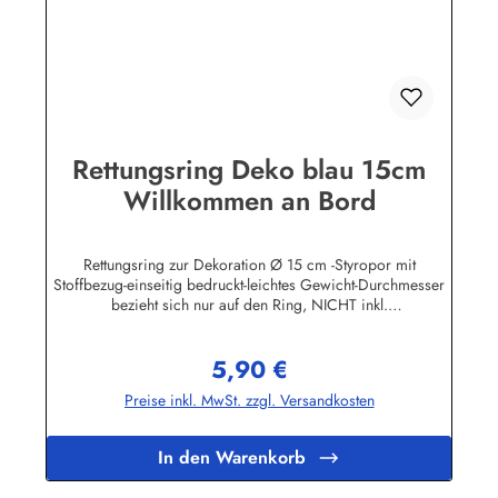
Rettungsring Deko blau 15cm
Willkommen an Bord
Rettungsring zur Dekoration Ø 15 cm -Styropor mit
Stoffbezug-einseitig bedruckt-leichtes Gewicht-Durchmesser
bezieht sich nur auf den Ring, NICHT inkl.
KordelHerstellerinformationen:Peter Menk
SouvenirsBruchweg 3627389 Fintelinfo@menk-souvenirs.de
5,90 €
Regulärer Preis:
Preise inkl. MwSt. zzgl. Versandkosten
In den Warenkorb