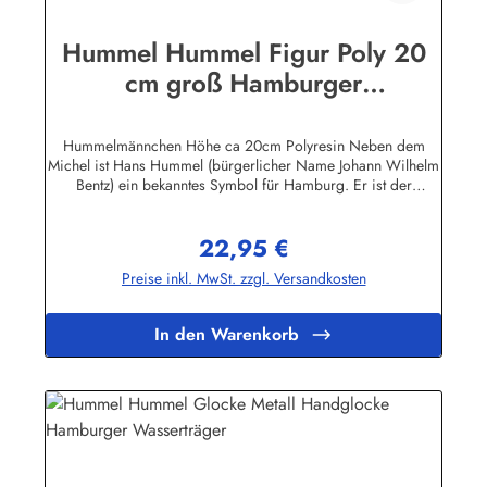
Hummel Hummel Figur Poly 20
cm groß Hamburger
Wasserträger
Hummelmännchen Höhe ca 20cm Polyresin Neben dem
Michel ist Hans Hummel (bürgerlicher Name Johann Wilhelm
Bentz) ein bekanntes Symbol für Hamburg. Er ist der
Schöpfer des Grußes "Hummel, Hummel - Mors, Mors" Der
Überlieferung nach wurde der grimmige Hans Hummel, der
22,95 €
Wasserträger in der Hamburger Neustadt, von Kindern
Regulärer Preis:
geneckt, indem sie ihn beim Spottnamen "Hummel, Hummel"
Preise inkl. MwSt. zzgl. Versandkosten
riefen, worauf er mit "Mors, Mors" antwortete, eine Kurzform
des niederdeutschen Ausspruchs "Klei mi an'n Mors" (Leck(t)
mich am Arsc..."Herstellerinformationen:Peter Menk
In den Warenkorb
SouvenirsBruchweg 3627389 Fintelinfo@menk-souvenirs.de