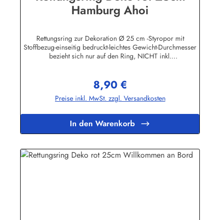
Hamburg Ahoi
Rettungsring zur Dekoration Ø 25 cm -Styropor mit
Stoffbezug-einseitig bedruckt-leichtes Gewicht-Durchmesser
bezieht sich nur auf den Ring, NICHT inkl.
KordelHerstellerinformationen:Peter Menk
SouvenirsBruchweg 3627389 Fintelinfo@menk-souvenirs.de
8,90 €
Regulärer Preis:
Preise inkl. MwSt. zzgl. Versandkosten
In den Warenkorb