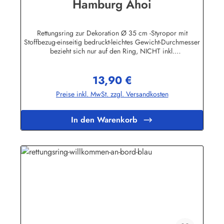
Hamburg Ahoi
Rettungsring zur Dekoration Ø 35 cm -Styropor mit
Stoffbezug-einseitig bedruckt-leichtes Gewicht-Durchmesser
bezieht sich nur auf den Ring, NICHT inkl.
KordelHerstellerinformationen:Peter Menk
SouvenirsBruchweg 3627389 Fintelinfo@menk-souvenirs.de
13,90 €
Regulärer Preis:
Preise inkl. MwSt. zzgl. Versandkosten
In den Warenkorb