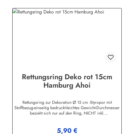
Rettungsring Deko rot 15cm
Hamburg Ahoi
Rettungsring zur Dekoration Ø 15 cm -Styropor mit
Stoffbezug-einseitig bedruckt-leichtes Gewicht-Durchmesser
bezieht sich nur auf den Ring, NICHT inkl.
KordelHerstellerinformationen:Peter Menk
SouvenirsBruchweg 3627389 Fintelinfo@menk-souvenirs.de
5,90 €
Regulärer Preis: