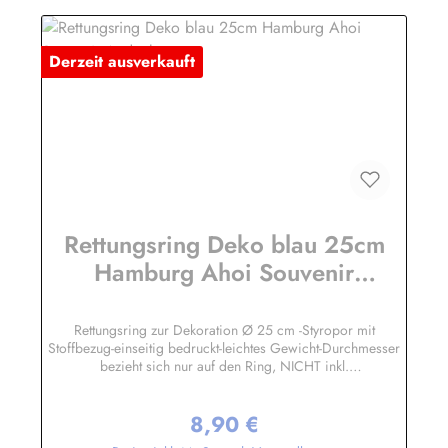
Derzeit ausverkauft
Rettungsring Deko blau 25cm
Hamburg Ahoi Souvenir
Andenken
Rettungsring zur Dekoration Ø 25 cm -Styropor mit
Stoffbezug-einseitig bedruckt-leichtes Gewicht-Durchmesser
bezieht sich nur auf den Ring, NICHT inkl.
KordelHerstellerinformationen:Peter Menk
SouvenirsBruchweg 3627389 Fintelinfo@menk-souvenirs.de
8,90 €
Regulärer Preis: