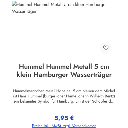
Hummel Hummel Metall 5 cm
klein Hamburger Wasserträger
Hummelmännchen Metall Höhe ca. 5 cm Neben dem Michel
ist Hans Hummel (bürgerlicher Name Johann Wilhelm Bentz)
ein bekanntes Symbol für Hamburg. Er ist der Schöpfer des
Grußes "Hummel, Hummel - Mors, Mors" Der Überlieferung
nach wurde der grimmige Hans Hummel, der Wasserträger
5,95 €
in der Hamburger Neustadt, von Kindern geneckt, indem sie
Regulärer Preis:
ihn beim Spottnamen "Hummel, Hummel" riefen, worauf er
Preise inkl. MwSt. zzgl. Versandkosten
mit "Mors, Mors" antwortete, eine Kurzform des