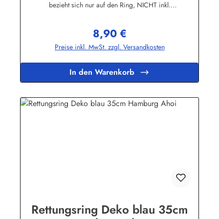
bezieht sich nur auf den Ring, NICHT inkl.
KordelHerstellerinformationen:Peter Menk
SouvenirsBruchweg 3627389 Fintelinfo@menk-souvenirs.de
8,90 €
Regulärer Preis:
Preise inkl. MwSt. zzgl. Versandkosten
In den Warenkorb
Rettungsring Deko blau 35cm