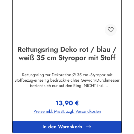
Rettungsring Deko rot / blau /
weiß 35 cm Styropor mit Stoff
Rettungsring zur Dekoration Ø 35 cm -Styropor mit
Stoffbezug-einseitig bedruckt-leichtes Gewicht-Durchmesser
bezieht sich nur auf den Ring, NICHT inkl.
KordelHerstellerinformationen:Sea-Club Handels-GmbHAm
Leitzelbach 3474889 Sinsheiminfo@sea-club.de
13,90 €
Regulärer Preis:
Preise inkl. MwSt. zzgl. Versandkosten
In den Warenkorb