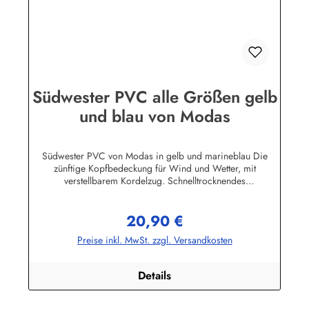
Südwester PVC alle Größen gelb
und blau von Modas
Südwester PVC von Modas in gelb und marineblau Die
zünftige Kopfbedeckung für Wind und Wetter, mit
verstellbarem Kordelzug. Schnelltrocknendes
Innenfutter.Aussenmaterial: 100% PVC (Polyvinylchlorid) mit
Polyester InnenfutterHerstellerinformationen:AS
20,90 €
Bekleidungswerk GmbHHeglitzer Str. 1226409
Regulärer Preis:
Wittmundinfo@modas-bekleidung.de
Preise inkl. MwSt. zzgl. Versandkosten
Details