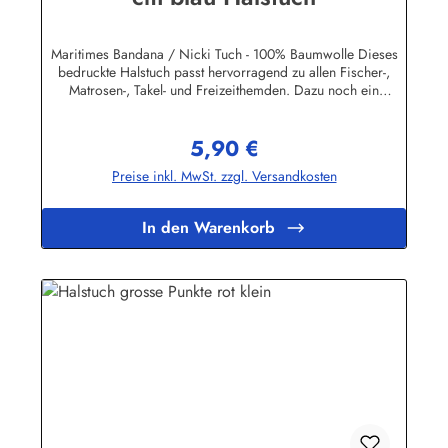
Maritimes Bandana / Nicki Tuch - 100% Baumwolle Dieses
bedruckte Halstuch passt hervorragend zu allen Fischer-,
Matrosen-, Takel- und Freizeithemden. Dazu noch ein
handgefertigter Makrameeknoten und das zünftige maritime
Outfit ist perfekt!Herstellerinformationen:AS Bekleidungswerk
5,90 €
GmbHHeglitzer Str. 1226409 Wittmundinfo@modas-
Regulärer Preis:
bekleidung.de
Preise inkl. MwSt. zzgl. Versandkosten
In den Warenkorb