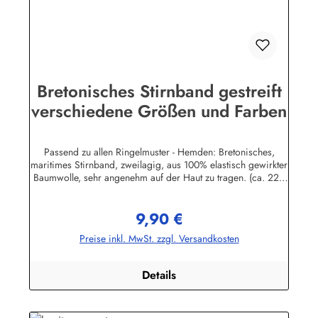
Bretonisches Stirnband gestreift
verschiedene Größen und Farben
Passend zu allen Ringelmuster - Hemden: Bretonisches,
maritimes Stirnband, zweilagig, aus 100% elastisch gewirkter
Baumwolle, sehr angenehm auf der Haut zu tragen. (ca. 225
g/m²) Herstellerinformationen:AS Bekleidungswerk
GmbHHeglitzer Str. 1226409 Wittmundinfo@modas-
9,90 €
bekleidung.de
Regulärer Preis:
Preise inkl. MwSt. zzgl. Versandkosten
Details