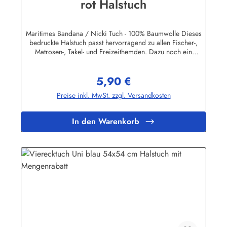
rot Halstuch
Maritimes Bandana / Nicki Tuch - 100% Baumwolle Dieses
bedruckte Halstuch passt hervorragend zu allen Fischer-,
Matrosen-, Takel- und Freizeithemden. Dazu noch ein
handgefertigter Makrameeknoten und das zünftige maritime
Outfit ist perfekt!Herstellerinformationen:AS Bekleidungswerk
5,90 €
GmbHHeglitzer Str. 1226409 Wittmundinfo@modas-
Regulärer Preis:
bekleidung.de
Preise inkl. MwSt. zzgl. Versandkosten
In den Warenkorb