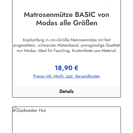
Matrosenmütze BASIC von
Modas alle Größen
Kopfumfang in cm=Größe Matrosenmütze mit fest
eingenähtem, schwarzen Mützenband, preisgünstige Qualtität
von Modas. Ideal für Fasching, Kostümfeste usw.Material:
100% BaumwolleHerstellerinformationen:AS Bekleidungswerk
GmbHHeglitzer Str. 1226409 Wittmundinfo@modas-
18,90 €
bekleidung.de
Regulärer Preis:
Preise inkl. MwSt. zzgl. Versandkosten
Details