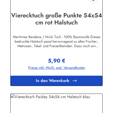
Vierecktuch große Punkte 54x54
cm rot Halstuch
Maritimes Bandana / Nicki Tuch - 100% Baumwolle Dieses
bedruckte Halstuch passt hervorragend zu allen Fischer-,
Matrosen-, Takel- und Freizeithemden. Dazu noch ein
handgefertigter Makrameeknoten und das zünftige maritime
Outfit ist perfekt!Herstellerinformationen:AS Bekleidungswerk
5,90 €
GmbHHeglitzer Str. 1226409 Wittmundinfo@modas-
Regulärer Preis:
bekleidung.de
Preise inkl. MwSt. zzgl. Versandkosten
In den Warenkorb