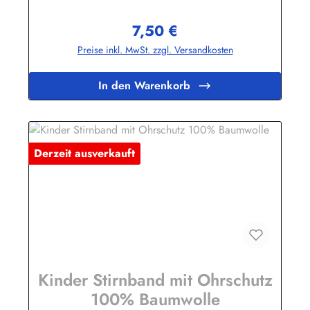
7,50 €
Regulärer Preis:
Preise inkl. MwSt. zzgl. Versandkosten
In den Warenkorb
Derzeit ausverkauft
Kinder Stirnband mit Ohrschutz
100% Baumwolle