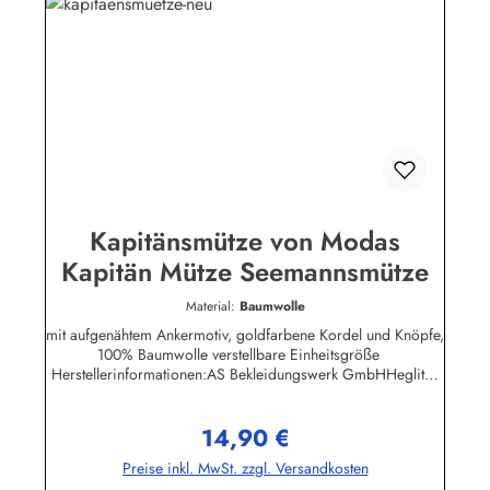
Kapitänsmütze von Modas
Kapitän Mütze Seemannsmütze
Material:
Baumwolle
mit aufgenähtem Ankermotiv, goldfarbene Kordel und Knöpfe,
100% Baumwolle verstellbare Einheitsgröße
Herstellerinformationen:AS Bekleidungswerk GmbHHeglitzer
Str. 1226409 Wittmundinfo@modas-bekleidung.de
14,90 €
Regulärer Preis:
Preise inkl. MwSt. zzgl. Versandkosten