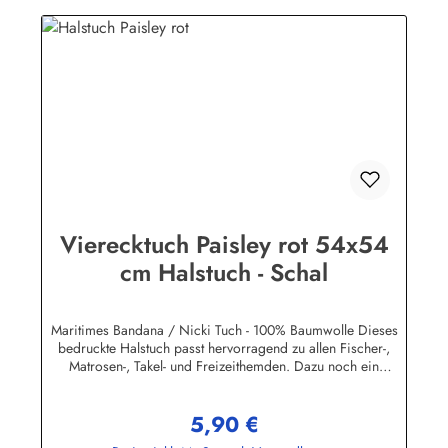
Vierecktuch Paisley rot 54x54
cm Halstuch - Schal
Maritimes Bandana / Nicki Tuch - 100% Baumwolle Dieses
bedruckte Halstuch passt hervorragend zu allen Fischer-,
Matrosen-, Takel- und Freizeithemden. Dazu noch ein
handgefertigter Makrameeknoten und das zünftige maritime
Outfit ist perfekt!Herstellerinformationen:AS Bekleidungswerk
5,90 €
GmbHHeglitzer Str. 1226409 Wittmundinfo@modas-
Regulärer Preis:
bekleidung.de