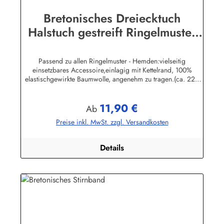
Bretonisches Dreiecktuch
Halstuch gestreift Ringelmuster
verschiedene Größen
Passend zu allen Ringelmuster - Hemden:vielseitig
einsetzbares Accessoire,einlagig mit Kettelrand, 100%
elastischgewirkte Baumwolle, angenehm zu tragen.(ca. 225
g/m²) Größen:ca. 80 x 80 x 113 cmca. 60 x 60 x 85 cmca.
49 x 49 x 70 cmHerstellerinformationen:AS Bekleidungswerk
11,90 €
GmbHHeglitzer Str. 1226409 Wittmundinfo@modas-
Regulärer Preis:
Ab
bekleidung.de
Preise inkl. MwSt. zzgl. Versandkosten
Details