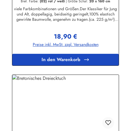
Bret. Farbe:
(02) rot / weiß
|
Größe Schal:
20 x 160 cm
viele Farbkombinationen und Größen.Der Klassiker für Jung
und Alt, doppellagig, beidseitig geringelt,100% elastisch
gewirkte Baumwolle, angenehm zu tragen.(ca. 225 g/m²)
Passend zu allen Ringelmuster - Hemden.
Herstellerinformationen:AS Bekleidungswerk GmbHHeglitzer
18,90 €
Str. 1226409 Wittmundinfo@modas-bekleidung.de
Regulärer Preis:
Preise inkl. MwSt. zzgl. Versandkosten
In den Warenkorb