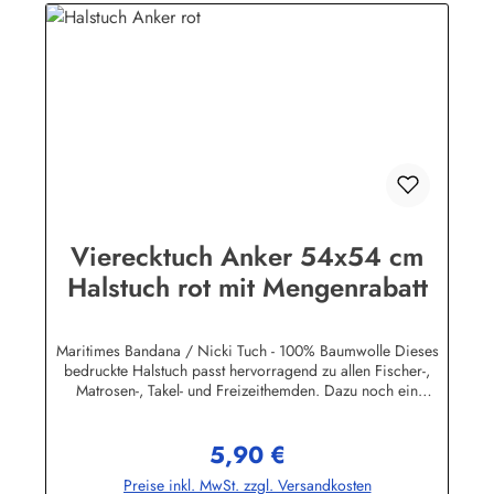
Vierecktuch Anker 54x54 cm
Halstuch rot mit Mengenrabatt
Maritimes Bandana / Nicki Tuch - 100% Baumwolle Dieses
bedruckte Halstuch passt hervorragend zu allen Fischer-,
Matrosen-, Takel- und Freizeithemden. Dazu noch ein
handgefertigter Makrameeknoten und das zünftige maritime
Outfit ist perfekt!Herstellerinformationen:AS Bekleidungswerk
5,90 €
GmbHHeglitzer Str. 1226409 Wittmundinfo@modas-
Regulärer Preis:
bekleidung.de
Preise inkl. MwSt. zzgl. Versandkosten