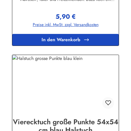
handgefertigter Makrameeknoten und das zünftige maritime
Outfit ist perfekt!Herstellerinformationen:AS Bekleidungswerk
5,90 €
GmbHHeglitzer Str. 1226409 Wittmundinfo@modas-
Regulärer Preis:
bekleidung.de
Preise inkl. MwSt. zzgl. Versandkosten
In den Warenkorb
Vierecktuch große Punkte 54x54
cm blau Halstuch