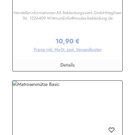
Herstellerinformationen:AS Bekleidungswerk GmbHHeglitzer
Str. 1226409 Wittmundinfo@modas-bekleidung.de
10,90 €
Regulärer Preis:
Preise inkl. MwSt. zzgl. Versandkosten
Details