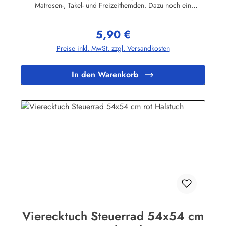
Matrosen-, Takel- und Freizeithemden. Dazu noch ein
handgefertigter Makrameeknoten und das zünftige maritime
Outfit ist perfekt!Herstellerinformationen:AS Bekleidungswerk
5,90 €
GmbHHeglitzer Str. 1226409 Wittmundinfo@modas-
Regulärer Preis:
bekleidung.de
Preise inkl. MwSt. zzgl. Versandkosten
In den Warenkorb
Vierecktuch Steuerrad 54x54 cm