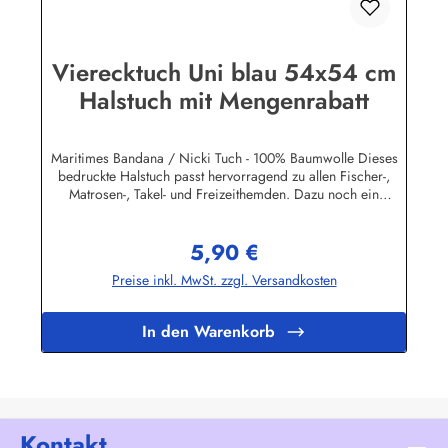
Vierecktuch Uni blau 54x54 cm
Halstuch mit Mengenrabatt
Maritimes Bandana / Nicki Tuch - 100% Baumwolle Dieses
bedruckte Halstuch passt hervorragend zu allen Fischer-,
Matrosen-, Takel- und Freizeithemden. Dazu noch ein
handgefertigter Makrameeknoten und das zünftige maritime
Outfit ist perfekt!Herstellerinformationen:AS Bekleidungswerk
5,90 €
GmbHHeglitzer Str. 1226409 Wittmundinfo@modas-
Regulärer Preis:
bekleidung.de
Preise inkl. MwSt. zzgl. Versandkosten
In den Warenkorb
Kontakt