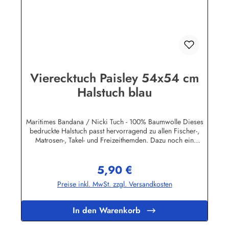
Vierecktuch Paisley 54x54 cm
Halstuch blau
Maritimes Bandana / Nicki Tuch - 100% Baumwolle Dieses
bedruckte Halstuch passt hervorragend zu allen Fischer-,
Matrosen-, Takel- und Freizeithemden. Dazu noch ein
handgefertigter Makrameeknoten und das zünftige maritime
Outfit ist perfekt!Herstellerinformationen:AS Bekleidungswerk
5,90 €
GmbHHeglitzer Str. 1226409 Wittmundinfo@modas-
Regulärer Preis:
bekleidung.de
Preise inkl. MwSt. zzgl. Versandkosten
In den Warenkorb