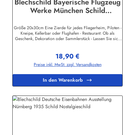
Blechschild Bayerische Flugzeug
Werke München Schild
Nostalgieschild
Größe 20x30cm Eine Zierde für jedes Fliegerheim, Piloten -
Kneipe, Kellerbar oder Flughafen - Restaurant: Ob als
Geschenk, Dekoration oder Sammlerstück - Lassen Sie sich
entführen in eine Zeit, als Werbung noch Reklame hieß!
Stöbern Sie unter hunderten nostalgischen Werbeschild -
18,90 €
Motiven. Schenken Sie sich und Ihren Freunden eine
Regulärer Preis:
dekorative Erinnerung an die gute alte Zeit! Unsere
Preise inkl. MwSt. zzgl. Versandkosten
Blechschilder sind in Super-Qualität aus hochwertigem Metall
(Stahlblech) gefertigt. Die Oberflächen sind mit Speziallack
behandelt, lange Lebensdauer ist damit garantiert. Wir
In den Warenkorb
verkaufen nur original lizensierte
Werbeschilder.Herstellerinformationen:Heart of Ireland
Plakat-Industrie BPPM GmbHPorschestr. 921423 Winsen
(Luhe)info@heartofireland.eu