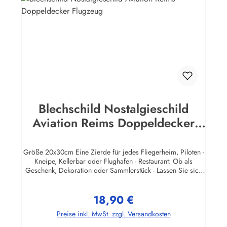
Blechschild Nostalgieschild
Aviation Reims Doppeldecker
Flugzeug
Größe 20x30cm Eine Zierde für jedes Fliegerheim, Piloten -
Kneipe, Kellerbar oder Flughafen - Restaurant: Ob als
Geschenk, Dekoration oder Sammlerstück - Lassen Sie sich
entführen in eine Zeit, als Werbung noch Reklame hieß!
Stöbern Sie unter hunderten nostalgischen Werbeschild -
18,90 €
Motiven. Schenken Sie sich und Ihren Freunden eine
Regulärer Preis:
dekorative Erinnerung an die gute alte Zeit! Unsere
Preise inkl. MwSt. zzgl. Versandkosten
Blechschilder sind in Super-Qualität aus hochwertigem Metall
(Stahlblech) gefertigt. Die Oberflächen sind mit Speziallack