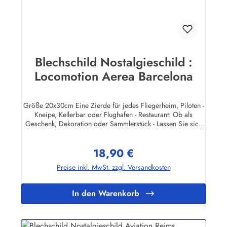
Blechschild Nostalgieschild :
Locomotion Aerea Barcelona
Größe 20x30cm Eine Zierde für jedes Fliegerheim, Piloten -
Kneipe, Kellerbar oder Flughafen - Restaurant: Ob als
Geschenk, Dekoration oder Sammlerstück - Lassen Sie sich
entführen in eine Zeit, als Werbung noch Reklame hieß!
Stöbern Sie unter hunderten nostalgischen Werbeschild -
18,90 €
Motiven. Schenken Sie sich und Ihren Freunden eine
Regulärer Preis:
dekorative Erinnerung an die gute alte Zeit! Unsere
Preise inkl. MwSt. zzgl. Versandkosten
Blechschilder sind in Super-Qualität aus hochwertigem Metall
(Stahlblech) gefertigt. Die Oberflächen sind mit Speziallack
behandelt, lange Lebensdauer ist damit garantiert. Wir
In den Warenkorb
verkaufen nur original lizensierte
Werbeschilder.Herstellerinformationen:Heart of Ireland
Plakat-Industrie BPPM GmbHPorschestr. 921423 Winsen
(Luhe)info@heartofireland.eu