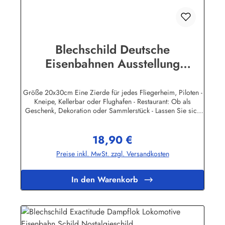
Blechschild Deutsche
Eisenbahnen Ausstellung
Nürnberg 1935 Schild
Nostalgieschild
Größe 20x30cm Eine Zierde für jedes Fliegerheim, Piloten -
Kneipe, Kellerbar oder Flughafen - Restaurant: Ob als
Geschenk, Dekoration oder Sammlerstück - Lassen Sie sich
entführen in eine Zeit, als Werbung noch Reklame hieß!
Stöbern Sie unter hunderten nostalgischen Werbeschild -
18,90 €
Motiven. Schenken Sie sich und Ihren Freunden eine
Regulärer Preis:
dekorative Erinnerung an die gute alte Zeit! Unsere
Preise inkl. MwSt. zzgl. Versandkosten
Blechschilder sind in Super-Qualität aus hochwertigem Metall
(Stahlblech) gefertigt. Die Oberflächen sind mit Speziallack
behandelt, lange Lebensdauer ist damit garantiert. Wir
In den Warenkorb
verkaufen nur original lizensierte
Werbeschilder.Herstellerinformationen:Heart of Ireland
Plakat-Industrie BPPM GmbHPorschestr. 921423 Winsen
(Luhe)info@heartofireland.eu