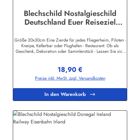
Blechschild Nostalgieschild
Deutschland Euer Reiseziel
Eisenbahn
Größe 20x30cm Eine Zierde für jedes Fliegerheim, Piloten -
Kneipe, Kellerbar oder Flughafen - Restaurant: Ob als
Geschenk, Dekoration oder Sammlerstück - Lassen Sie sich
entführen in eine Zeit, als Werbung noch Reklame hieß!
Stöbern Sie unter hunderten nostalgischen Werbeschild -
18,90 €
Motiven. Schenken Sie sich und Ihren Freunden eine
Regulärer Preis:
dekorative Erinnerung an die gute alte Zeit! Unsere
Preise inkl. MwSt. zzgl. Versandkosten
Blechschilder sind in Super-Qualität aus hochwertigem Metall
(Stahlblech) gefertigt. Die Oberflächen sind mit Speziallack
behandelt, lange Lebensdauer ist damit garantiert. Wir
In den Warenkorb
verkaufen nur original lizensierte
Werbeschilder.Herstellerinformationen:Heart of Ireland
Plakat-Industrie BPPM GmbHPorschestr. 921423 Winsen
(Luhe)info@heartofireland.eu