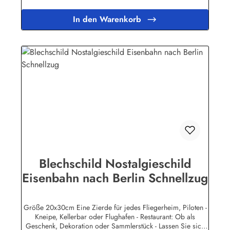
(Stahlblech) gefertigt. Die Oberflächen sind mit Speziallack
behandelt, lange Lebensdauer ist damit garantiert. Wir
In den Warenkorb
verkaufen nur original lizensierte
Werbeschilder.Herstellerinformationen:Heart of Ireland
Plakat-Industrie BPPM GmbHPorschestr. 921423 Winsen
(Luhe)info@heartofireland.eu
Blechschild Nostalgieschild
Eisenbahn nach Berlin Schnellzug
Größe 20x30cm Eine Zierde für jedes Fliegerheim, Piloten -
Kneipe, Kellerbar oder Flughafen - Restaurant: Ob als
Geschenk, Dekoration oder Sammlerstück - Lassen Sie sich