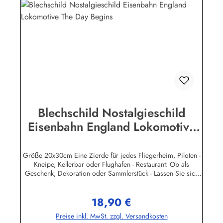
(Luhe)info@heartofireland.eu
Blechschild Nostalgieschild
Eisenbahn England Lokomotive
The Day Begins
Größe 20x30cm Eine Zierde für jedes Fliegerheim, Piloten -
Kneipe, Kellerbar oder Flughafen - Restaurant: Ob als
Geschenk, Dekoration oder Sammlerstück - Lassen Sie sich
entführen in eine Zeit, als Werbung noch Reklame hieß!
Stöbern Sie unter hunderten nostalgischen Werbeschild -
18,90 €
Motiven. Schenken Sie sich und Ihren Freunden eine
Regulärer Preis:
dekorative Erinnerung an die gute alte Zeit! Unsere
Preise inkl. MwSt. zzgl. Versandkosten
Blechschilder sind in Super-Qualität aus hochwertigem Metall