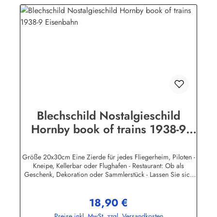
(Luhe)info@heartofireland.eu
Blechschild Nostalgieschild
Hornby book of trains 1938-9
Eisenbahn
Größe 20x30cm Eine Zierde für jedes Fliegerheim, Piloten -
Kneipe, Kellerbar oder Flughafen - Restaurant: Ob als
Geschenk, Dekoration oder Sammlerstück - Lassen Sie sich
entführen in eine Zeit, als Werbung noch Reklame hieß!
Stöbern Sie unter hunderten nostalgischen Werbeschild -
18,90 €
Motiven. Schenken Sie sich und Ihren Freunden eine
Regulärer Preis:
dekorative Erinnerung an die gute alte Zeit! Unsere
Preise inkl. MwSt. zzgl. Versandkosten