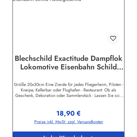
Blechschild Exactitude Dampflok
Lokomotive Eisenbahn Schild
Nostalgieschild
Größe 20x30cm Eine Zierde für jedes Fliegerheim, Piloten -
Kneipe, Kellerbar oder Flughafen - Restaurant: Ob als
Geschenk, Dekoration oder Sammlerstück - Lassen Sie sich
entführen in eine Zeit, als Werbung noch Reklame hieß!
Stöbern Sie unter hunderten nostalgischen Werbeschild -
18,90 €
Motiven. Schenken Sie sich und Ihren Freunden eine
Regulärer Preis:
dekorative Erinnerung an die gute alte Zeit! Unsere
Preise inkl. MwSt. zzgl. Versandkosten
Blechschilder sind in Super-Qualität aus hochwertigem Metall
(Stahlblech) gefertigt. Die Oberflächen sind mit Speziallack
behandelt, lange Lebensdauer ist damit garantiert. Wir