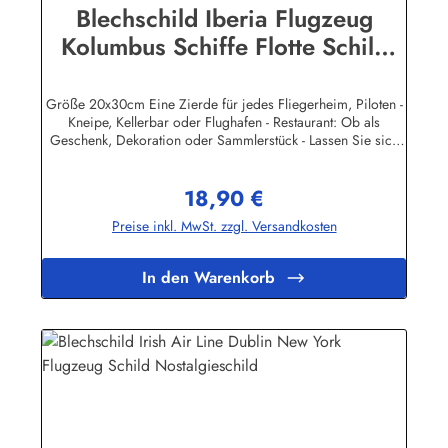
Blechschild Iberia Flugzeug
Kolumbus Schiffe Flotte Schild
Nostalgieschild
Größe 20x30cm Eine Zierde für jedes Fliegerheim, Piloten -
Kneipe, Kellerbar oder Flughafen - Restaurant: Ob als
Geschenk, Dekoration oder Sammlerstück - Lassen Sie sich
entführen in eine Zeit, als Werbung noch Reklame hieß!
Stöbern Sie unter hunderten nostalgischen Werbeschild -
18,90 €
Motiven. Schenken Sie sich und Ihren Freunden eine
Regulärer Preis:
dekorative Erinnerung an die gute alte Zeit! Unsere
Preise inkl. MwSt. zzgl. Versandkosten
Blechschilder sind in Super-Qualität aus hochwertigem Metall
(Stahlblech) gefertigt. Die Oberflächen sind mit Speziallack
behandelt, lange Lebensdauer ist damit garantiert. Wir
In den Warenkorb
verkaufen nur original lizensierte
Werbeschilder.Herstellerinformationen:Heart of Ireland
Plakat-Industrie BPPM GmbHPorschestr. 921423 Winsen
(Luhe)info@heartofireland.eu