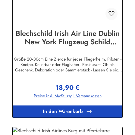
Blechschild Irish Air Line Dublin
New York Flugzeug Schild
Nostalgieschild
Größe 20x30cm Eine Zierde für jedes Fliegerheim, Piloten -
Kneipe, Kellerbar oder Flughafen - Restaurant: Ob als
Geschenk, Dekoration oder Sammlerstück - Lassen Sie sich
entführen in eine Zeit, als Werbung noch Reklame hieß!
Stöbern Sie unter hunderten nostalgischen Werbeschild -
18,90 €
Motiven. Schenken Sie sich und Ihren Freunden eine
Regulärer Preis:
dekorative Erinnerung an die gute alte Zeit! Unsere
Preise inkl. MwSt. zzgl. Versandkosten
Blechschilder sind in Super-Qualität aus hochwertigem Metall
(Stahlblech) gefertigt. Die Oberflächen sind mit Speziallack
behandelt, lange Lebensdauer ist damit garantiert. Wir
In den Warenkorb
verkaufen nur original lizensierte
Werbeschilder.Herstellerinformationen:Heart of Ireland
Plakat-Industrie BPPM GmbHPorschestr. 921423 Winsen
(Luhe)info@heartofireland.eu