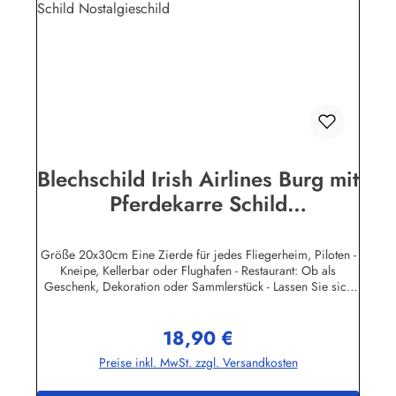
Blechschild Irish Airlines Burg mit
Pferdekarre Schild
Nostalgieschild
Größe 20x30cm Eine Zierde für jedes Fliegerheim, Piloten -
Kneipe, Kellerbar oder Flughafen - Restaurant: Ob als
Geschenk, Dekoration oder Sammlerstück - Lassen Sie sich
entführen in eine Zeit, als Werbung noch Reklame hieß!
Stöbern Sie unter hunderten nostalgischen Werbeschild -
18,90 €
Motiven. Schenken Sie sich und Ihren Freunden eine
Regulärer Preis:
dekorative Erinnerung an die gute alte Zeit! Unsere
Preise inkl. MwSt. zzgl. Versandkosten
Blechschilder sind in Super-Qualität aus hochwertigem Metall
(Stahlblech) gefertigt. Die Oberflächen sind mit Speziallack