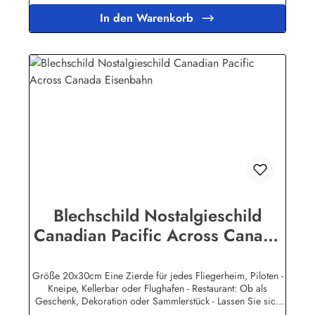
behandelt, lange Lebensdauer ist damit garantiert. Wir
In den Warenkorb
verkaufen nur original lizensierte
Werbeschilder.Herstellerinformationen:Heart of Ireland
Plakat-Industrie BPPM GmbHPorschestr. 921423 Winsen
(Luhe)info@heartofireland.eu
Blechschild Nostalgieschild
Canadian Pacific Across Canada
Eisenbahn
Größe 20x30cm Eine Zierde für jedes Fliegerheim, Piloten -
Kneipe, Kellerbar oder Flughafen - Restaurant: Ob als
Geschenk, Dekoration oder Sammlerstück - Lassen Sie sich
entführen in eine Zeit, als Werbung noch Reklame hieß!