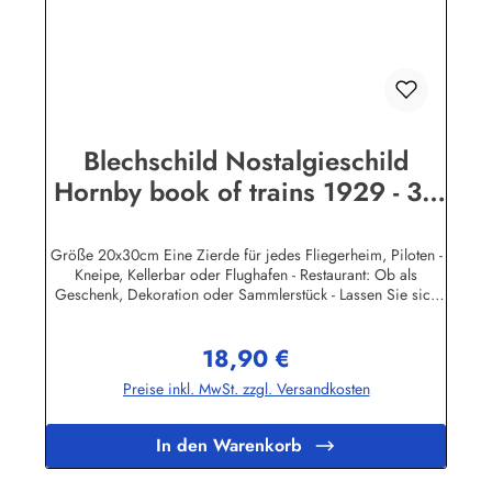
Blechschild Nostalgieschild
Hornby book of trains 1929 - 30
Eisenbahn
Größe 20x30cm Eine Zierde für jedes Fliegerheim, Piloten -
Kneipe, Kellerbar oder Flughafen - Restaurant: Ob als
Geschenk, Dekoration oder Sammlerstück - Lassen Sie sich
entführen in eine Zeit, als Werbung noch Reklame hieß!
Stöbern Sie unter hunderten nostalgischen Werbeschild -
18,90 €
Motiven. Schenken Sie sich und Ihren Freunden eine
Regulärer Preis:
dekorative Erinnerung an die gute alte Zeit! Unsere
Preise inkl. MwSt. zzgl. Versandkosten
Blechschilder sind in Super-Qualität aus hochwertigem Metall
(Stahlblech) gefertigt. Die Oberflächen sind mit Speziallack
behandelt, lange Lebensdauer ist damit garantiert. Wir
In den Warenkorb
verkaufen nur original lizensierte
Werbeschilder.Herstellerinformationen:Heart of Ireland
Plakat-Industrie BPPM GmbHPorschestr. 921423 Winsen