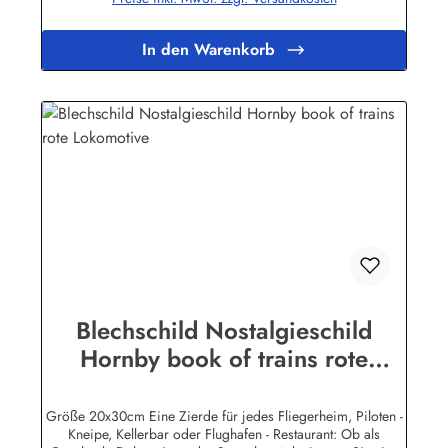
Blechschilder sind in Super-Qualität aus hochwertigem Metall
(Stahlblech) gefertigt. Die Oberflächen sind mit Speziallack
behandelt, lange Lebensdauer ist damit garantiert. Wir
In den Warenkorb
verkaufen nur original lizensierte
Werbeschilder.Herstellerinformationen:Heart of Ireland
Plakat-Industrie BPPM GmbHPorschestr. 921423 Winsen
(Luhe)info@heartofireland.eu
Blechschild Nostalgieschild
Hornby book of trains rote
Lokomotive
Größe 20x30cm Eine Zierde für jedes Fliegerheim, Piloten -
Kneipe, Kellerbar oder Flughafen - Restaurant: Ob als