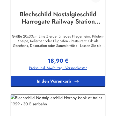
Blechschild Nostalgieschild
Harrogate Railway Station
London
Größe 20x30cm Eine Zierde für jedes Fliegerheim, Piloten -
Kneipe, Kellerbar oder Flughafen - Restaurant: Ob als
Geschenk, Dekoration oder Sammlerstück - Lassen Sie sich
entführen in eine Zeit, als Werbung noch Reklame hieß!
Stöbern Sie unter hunderten nostalgischen Werbeschild -
18,90 €
Motiven. Schenken Sie sich und Ihren Freunden eine
Regulärer Preis:
dekorative Erinnerung an die gute alte Zeit! Unsere
Preise inkl. MwSt. zzgl. Versandkosten
Blechschilder sind in Super-Qualität aus hochwertigem Metall
(Stahlblech) gefertigt. Die Oberflächen sind mit Speziallack
behandelt, lange Lebensdauer ist damit garantiert. Wir
In den Warenkorb
verkaufen nur original lizensierte
Werbeschilder.Herstellerinformationen:Heart of Ireland
Plakat-Industrie BPPM GmbHPorschestr. 921423 Winsen
(Luhe)info@heartofireland.eu