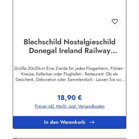
Blechschild Nostalgieschild
Donegal Ireland Railway
Eisenbahn Irland
Größe 20x30cm Eine Zierde für jedes Fliegerheim, Piloten -
Kneipe, Kellerbar oder Flughafen - Restaurant: Ob als
Geschenk, Dekoration oder Sammlerstück - Lassen Sie sich
entführen in eine Zeit, als Werbung noch Reklame hieß!
Stöbern Sie unter hunderten nostalgischen Werbeschild -
18,90 €
Motiven. Schenken Sie sich und Ihren Freunden eine
Regulärer Preis:
dekorative Erinnerung an die gute alte Zeit! Unsere
Preise inkl. MwSt. zzgl. Versandkosten
Blechschilder sind in Super-Qualität aus hochwertigem Metall
(Stahlblech) gefertigt. Die Oberflächen sind mit Speziallack
behandelt, lange Lebensdauer ist damit garantiert. Wir
In den Warenkorb
verkaufen nur original lizensierte
Werbeschilder.Herstellerinformationen:Heart of Ireland
Plakat-Industrie BPPM GmbHPorschestr. 921423 Winsen