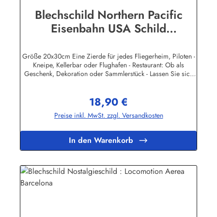
Blechschild Northern Pacific
Eisenbahn USA Schild
Nostalgieschild
Größe 20x30cm Eine Zierde für jedes Fliegerheim, Piloten -
Kneipe, Kellerbar oder Flughafen - Restaurant: Ob als
Geschenk, Dekoration oder Sammlerstück - Lassen Sie sich
entführen in eine Zeit, als Werbung noch Reklame hieß!
Stöbern Sie unter hunderten nostalgischen Werbeschild -
18,90 €
Motiven. Schenken Sie sich und Ihren Freunden eine
Regulärer Preis:
dekorative Erinnerung an die gute alte Zeit! Unsere
Preise inkl. MwSt. zzgl. Versandkosten
Blechschilder sind in Super-Qualität aus hochwertigem Metall
(Stahlblech) gefertigt. Die Oberflächen sind mit Speziallack
behandelt, lange Lebensdauer ist damit garantiert. Wir
In den Warenkorb
verkaufen nur original lizensierte
Werbeschilder.Herstellerinformationen:Heart of Ireland
Plakat-Industrie BPPM GmbHPorschestr. 921423 Winsen
(Luhe)info@heartofireland.eu