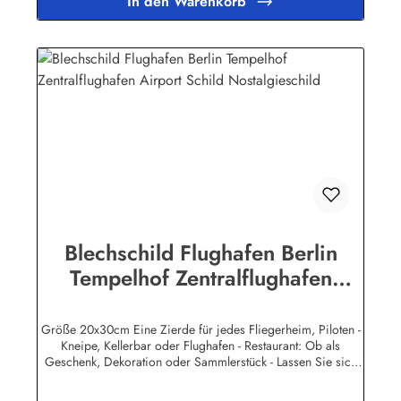
In den Warenkorb
verkaufen nur original lizensierte
Werbeschilder.Herstellerinformationen:Heart of Ireland
Plakat-Industrie BPPM GmbHPorschestr. 921423 Winsen
(Luhe)info@heartofireland.eu
Blechschild Flughafen Berlin
Tempelhof Zentralflughafen
Airport Schild Nostalgieschild
Größe 20x30cm Eine Zierde für jedes Fliegerheim, Piloten -
Kneipe, Kellerbar oder Flughafen - Restaurant: Ob als
Geschenk, Dekoration oder Sammlerstück - Lassen Sie sich
entführen in eine Zeit, als Werbung noch Reklame hieß!
Stöbern Sie unter hunderten nostalgischen Werbeschild -