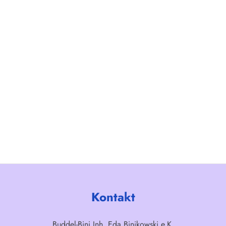
Kontakt
Buddel-Bini Inh. Eda Binikowski e.K.