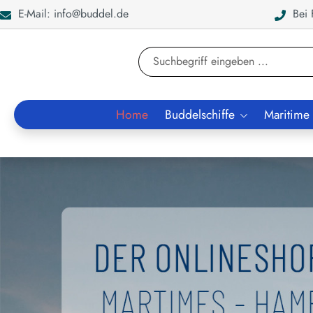
E-Mail: info@buddel.de
Bei F
en
Zur Suche springen
Home
Buddelschiffe
Maritime