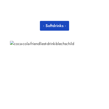
· Softdrinks ·