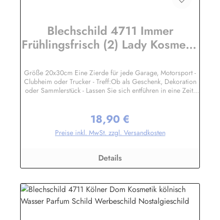
Blechschild 4711 Immer
Frühlingsfrisch (2) Lady Kosmetik
kölnisch Wasser Schild
Werbeschild Eau de C
Größe 20x30cm Eine Zierde für jede Garage, Motorsport -
Clubheim oder Trucker - Treff:Ob als Geschenk, Dekoration
oder Sammlerstück - Lassen Sie sich entführen in eine Zeit,
als Werbung noch Reklame hieß! Stöbern Sie unter hunderten
nostalgischen Werbeschild - Motiven. Schenken Sie sich und
18,90 €
Ihren Freunden eine dekorative Erinnerung an die gute alte
Regulärer Preis:
Zeit!Unsere Blechschilder sind in Super-Qualität aus
Preise inkl. MwSt. zzgl. Versandkosten
hochwertigem Metall (Stahlblech) gefertigt. Die Oberflächen
sind mit Speziallack behandelt, lange Lebensdauer ist damit
garantiert.Wir verkaufen nur original lizensierte
Details
Werbeschilder. Herstellerinformationen:Heart of Ireland
Plakat-Industrie BPPM GmbHPorschestr. 921423 Winsen
(Luhe)info@heartofireland.eu