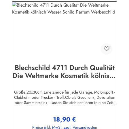
Blechschild 4711 Durch Qualität
Die Weltmarke Kosmetik kölnisch
Wasser Schild Parfum
Werbeschild
Größe 20x30cm Eine Zierde für jede Garage, Motorsport -
Clubheim oder Trucker - Treff:Ob als Geschenk, Dekoration
oder Sammlerstück - Lassen Sie sich entführen in eine Zeit,
als Werbung noch Reklame hieß! Stöbern Sie unter hunderten
nostalgischen Werbeschild - Motiven. Schenken Sie sich und
18,90 €
Ihren Freunden eine dekorative Erinnerung an die gute alte
Regulärer Preis:
Zeit!Unsere Blechschilder sind in Super-Qualität aus
Preise inkl. MwSt. zzgl. Versandkosten
hochwertigem Metall (Stahlblech) gefertigt. Die Oberflächen