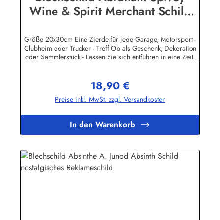
Wine & Spirit Merchant Schild
Nostalgie Werbeschild
Größe 20x30cm Eine Zierde für jede Garage, Motorsport -
Clubheim oder Trucker - Treff:Ob als Geschenk, Dekoration
oder Sammlerstück - Lassen Sie sich entführen in eine Zeit,
als Werbung noch Reklame hieß! Stöbern Sie unter hunderten
nostalgischen Werbeschild - Motiven. Schenken Sie sich und
18,90 €
Ihren Freunden eine dekorative Erinnerung an die gute alte
Regulärer Preis:
Zeit!Unsere Blechschilder sind in Super-Qualität aus
Preise inkl. MwSt. zzgl. Versandkosten
hochwertigem Metall (Stahlblech) gefertigt. Die Oberflächen
sind mit Speziallack behandelt, lange Lebensdauer ist damit
garantiert.Wir verkaufen nur original lizensierte
In den Warenkorb
Werbeschilder. Herstellerinformationen:Heart of Ireland
Plakat-Industrie BPPM GmbHPorschestr. 921423 Winsen
(Luhe)info@heartofireland.eu