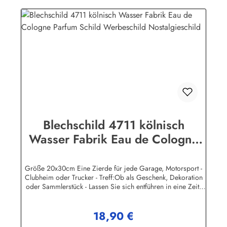
(Luhe)info@heartofireland.eu
Blechschild 4711 kölnisch
Wasser Fabrik Eau de Cologne
Parfum Schild Werbeschild
Nostalgieschild
Größe 20x30cm Eine Zierde für jede Garage, Motorsport -
Clubheim oder Trucker - Treff:Ob als Geschenk, Dekoration
oder Sammlerstück - Lassen Sie sich entführen in eine Zeit,
als Werbung noch Reklame hieß! Stöbern Sie unter hunderten
nostalgischen Werbeschild - Motiven. Schenken Sie sich und
18,90 €
Ihren Freunden eine dekorative Erinnerung an die gute alte
Regulärer Preis:
Zeit!Unsere Blechschilder sind in Super-Qualität aus