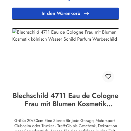
sind mit Speziallack behandelt, lange Lebensdauer ist damit
garantiert.Wir verkaufen nur original lizensierte
In den Warenkorb
Werbeschilder. Herstellerinformationen:Heart of Ireland
Plakat-Industrie BPPM GmbHPorschestr. 921423 Winsen
(Luhe)info@heartofireland.eu
Blechschild 4711 Eau de Cologne
Frau mit Blumen Kosmetik
kölnisch Wasser Schild Parfum
Werbeschild
Größe 20x30cm Eine Zierde für jede Garage, Motorsport -
Clubheim oder Trucker - Treff:Ob als Geschenk, Dekoration
oder Sammlerstück - Lassen Sie sich entführen in eine Zeit,