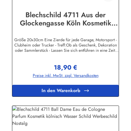
Blechschild 4711 Aus der
Glockengasse Köln Kosmetik
Parfum kölnisch Wasser Schild
Werbeschild
Größe 20x30cm Eine Zierde für jede Garage, Motorsport -
Clubheim oder Trucker - Treff:Ob als Geschenk, Dekoration
oder Sammlerstück - Lassen Sie sich entführen in eine Zeit,
als Werbung noch Reklame hieß! Stöbern Sie unter hunderten
nostalgischen Werbeschild - Motiven. Schenken Sie sich und
18,90 €
Ihren Freunden eine dekorative Erinnerung an die gute alte
Regulärer Preis:
Zeit!Unsere Blechschilder sind in Super-Qualität aus
Preise inkl. MwSt. zzgl. Versandkosten
hochwertigem Metall (Stahlblech) gefertigt. Die Oberflächen
sind mit Speziallack behandelt, lange Lebensdauer ist damit
garantiert.Wir verkaufen nur original lizensierte
In den Warenkorb
Werbeschilder. Herstellerinformationen:Heart of Ireland
Plakat-Industrie BPPM GmbHPorschestr. 921423 Winsen
(Luhe)info@heartofireland.eu