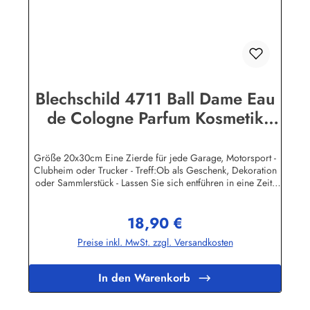
Blechschild 4711 Ball Dame Eau
de Cologne Parfum Kosmetik
kölnisch Wasser Schild
Werbeschild Nostalg
Größe 20x30cm Eine Zierde für jede Garage, Motorsport -
Clubheim oder Trucker - Treff:Ob als Geschenk, Dekoration
oder Sammlerstück - Lassen Sie sich entführen in eine Zeit,
als Werbung noch Reklame hieß! Stöbern Sie unter hunderten
nostalgischen Werbeschild - Motiven. Schenken Sie sich und
18,90 €
Ihren Freunden eine dekorative Erinnerung an die gute alte
Regulärer Preis:
Zeit!Unsere Blechschilder sind in Super-Qualität aus
Preise inkl. MwSt. zzgl. Versandkosten
hochwertigem Metall (Stahlblech) gefertigt. Die Oberflächen
sind mit Speziallack behandelt, lange Lebensdauer ist damit
garantiert.Wir verkaufen nur original lizensierte
In den Warenkorb
Werbeschilder. Herstellerinformationen:Heart of Ireland
Plakat-Industrie BPPM GmbHPorschestr. 921423 Winsen
(Luhe)info@heartofireland.eu