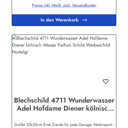
Zeit!Unsere Blechschilder sind in Super-Qualität aus
Preise inkl. MwSt. zzgl. Versandkosten
hochwertigem Metall (Stahlblech) gefertigt. Die Oberflächen
sind mit Speziallack behandelt, lange Lebensdauer ist damit
garantiert.Wir verkaufen nur original lizensierte
In den Warenkorb
Werbeschilder. Herstellerinformationen:Heart of Ireland
Plakat-Industrie BPPM GmbHPorschestr. 921423 Winsen
(Luhe)info@heartofireland.eu
Blechschild 4711 Wunderwasser
Adel Hofdame Diener kölnisch
Wasser Parfum Schild
Werbeschild Nostalgi
Größe 20x30cm Eine Zierde für jede Garage, Motorsport -