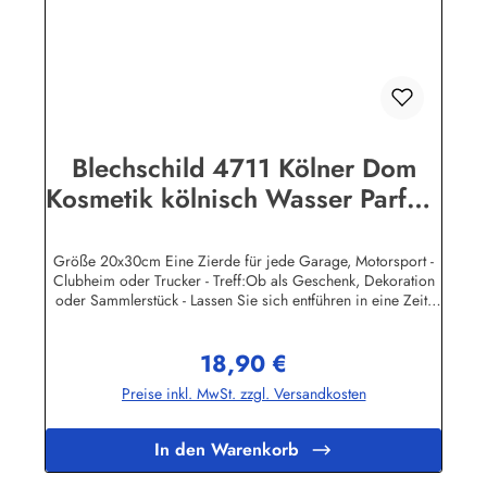
Blechschild 4711 Kölner Dom
Kosmetik kölnisch Wasser Parfum
Schild Werbeschild
Nostalgieschild
Größe 20x30cm Eine Zierde für jede Garage, Motorsport -
Clubheim oder Trucker - Treff:Ob als Geschenk, Dekoration
oder Sammlerstück - Lassen Sie sich entführen in eine Zeit,
als Werbung noch Reklame hieß! Stöbern Sie unter hunderten
nostalgischen Werbeschild - Motiven. Schenken Sie sich und
18,90 €
Ihren Freunden eine dekorative Erinnerung an die gute alte
Regulärer Preis:
Zeit!Unsere Blechschilder sind in Super-Qualität aus
Preise inkl. MwSt. zzgl. Versandkosten
hochwertigem Metall (Stahlblech) gefertigt. Die Oberflächen
sind mit Speziallack behandelt, lange Lebensdauer ist damit
garantiert.Wir verkaufen nur original lizensierte
In den Warenkorb
Werbeschilder. Herstellerinformationen:Heart of Ireland
Plakat-Industrie BPPM GmbHPorschestr. 921423 Winsen