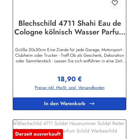
Blechschild 4711 Shahi Eau de
Cologne kölnisch Wasser Parfum
Schild Werbeschild
Nostalgieschild
Größe 20x30cm Eine Zierde für jede Garage, Motorsport -
Clubheim oder Trucker - Treff:Ob als Geschenk, Dekoration
oder Sammlerstück - Lassen Sie sich entführen in eine Zeit,
als Werbung noch Reklame hieß! Stöbern Sie unter hunderten
nostalgischen Werbeschild - Motiven. Schenken Sie sich und
18,90 €
Ihren Freunden eine dekorative Erinnerung an die gute alte
Regulärer Preis:
Zeit!Unsere Blechschilder sind in Super-Qualität aus
Preise inkl. MwSt. zzgl. Versandkosten
hochwertigem Metall (Stahlblech) gefertigt. Die Oberflächen
sind mit Speziallack behandelt, lange Lebensdauer ist damit
garantiert.Wir verkaufen nur original lizensierte
In den Warenkorb
Werbeschilder. Herstellerinformationen:Heart of Ireland
Plakat-Industrie BPPM GmbHPorschestr. 921423 Winsen
(Luhe)info@heartofireland.eu
Derzeit ausverkauft