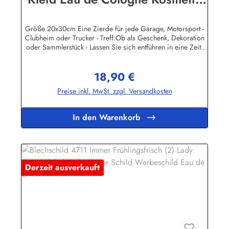
kölnisch Wasser Parfum Schild
Werbesch
Größe 20x30cm Eine Zierde für jede Garage, Motorsport -
Clubheim oder Trucker - Treff:Ob als Geschenk, Dekoration
oder Sammlerstück - Lassen Sie sich entführen in eine Zeit,
als Werbung noch Reklame hieß! Stöbern Sie unter hunderten
nostalgischen Werbeschild - Motiven. Schenken Sie sich und
18,90 €
Ihren Freunden eine dekorative Erinnerung an die gute alte
Regulärer Preis:
Zeit!Unsere Blechschilder sind in Super-Qualität aus
Preise inkl. MwSt. zzgl. Versandkosten
hochwertigem Metall (Stahlblech) gefertigt. Die Oberflächen
sind mit Speziallack behandelt, lange Lebensdauer ist damit
garantiert.Wir verkaufen nur original lizensierte
In den Warenkorb
Werbeschilder. Herstellerinformationen:Heart of Ireland
Plakat-Industrie BPPM GmbHPorschestr. 921423 Winsen
(Luhe)info@heartofireland.eu
Derzeit ausverkauft