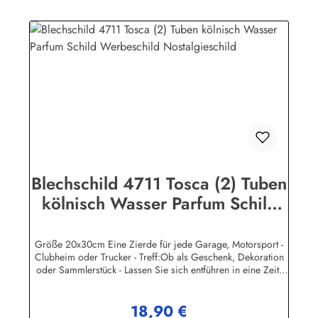
Plakat-Industrie BPPM GmbHPorschestr. 921423 Winsen
(Luhe)info@heartofireland.eu
Blechschild 4711 Tosca (2) Tuben
kölnisch Wasser Parfum Schild
Werbeschild Nostalgieschild
Größe 20x30cm Eine Zierde für jede Garage, Motorsport -
Clubheim oder Trucker - Treff:Ob als Geschenk, Dekoration
oder Sammlerstück - Lassen Sie sich entführen in eine Zeit,
als Werbung noch Reklame hieß! Stöbern Sie unter hunderten
nostalgischen Werbeschild - Motiven. Schenken Sie sich und
18,90 €
Ihren Freunden eine dekorative Erinnerung an die gute alte
Regulärer Preis: