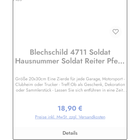
Blechschild 4711 Soldat
Hausnummer Soldat Reiter Pferd
kölnisch Wasser Parfum Schild
Werbeschild Nos
Größe 20x30cm Eine Zierde für jede Garage, Motorsport -
Clubheim oder Trucker - Treff:Ob als Geschenk, Dekoration
oder Sammlerstück - Lassen Sie sich entführen in eine Zeit,
als Werbung noch Reklame hieß! Stöbern Sie unter hunderten
nostalgischen Werbeschild - Motiven. Schenken Sie sich und
18,90 €
Ihren Freunden eine dekorative Erinnerung an die gute alte
Regulärer Preis:
Zeit!Unsere Blechschilder sind in Super-Qualität aus
Preise inkl. MwSt. zzgl. Versandkosten
hochwertigem Metall (Stahlblech) gefertigt. Die Oberflächen
sind mit Speziallack behandelt, lange Lebensdauer ist damit
garantiert.Wir verkaufen nur original lizensierte
Details
Werbeschilder. Herstellerinformationen:Heart of Ireland