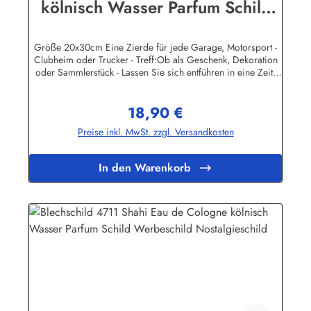
kölnisch Wasser Parfum Schild
Werbeschild Nostalgieschild
Größe 20x30cm Eine Zierde für jede Garage, Motorsport -
Clubheim oder Trucker - Treff:Ob als Geschenk, Dekoration
oder Sammlerstück - Lassen Sie sich entführen in eine Zeit,
als Werbung noch Reklame hieß! Stöbern Sie unter hunderten
nostalgischen Werbeschild - Motiven. Schenken Sie sich und
18,90 €
Ihren Freunden eine dekorative Erinnerung an die gute alte
Regulärer Preis:
Zeit!Unsere Blechschilder sind in Super-Qualität aus
Preise inkl. MwSt. zzgl. Versandkosten
hochwertigem Metall (Stahlblech) gefertigt. Die Oberflächen
sind mit Speziallack behandelt, lange Lebensdauer ist damit
garantiert.Wir verkaufen nur original lizensierte
In den Warenkorb
Werbeschilder. Herstellerinformationen:Heart of Ireland
Plakat-Industrie BPPM GmbHPorschestr. 921423 Winsen
(Luhe)info@heartofireland.eu