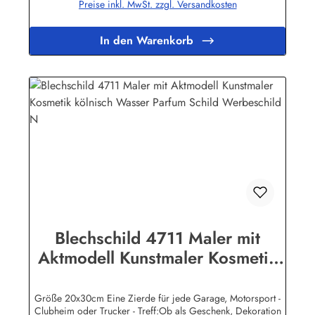
Preise inkl. MwSt. zzgl. Versandkosten
hochwertigem Metall (Stahlblech) gefertigt. Die Oberflächen
sind mit Speziallack behandelt, lange Lebensdauer ist damit
garantiert.Wir verkaufen nur original lizensierte
In den Warenkorb
Werbeschilder. Herstellerinformationen:Heart of Ireland
Plakat-Industrie BPPM GmbHPorschestr. 921423 Winsen
(Luhe)info@heartofireland.eu
Blechschild 4711 Maler mit
Aktmodell Kunstmaler Kosmetik
kölnisch Wasser Parfum Schild
Werbeschild N
Größe 20x30cm Eine Zierde für jede Garage, Motorsport -
Clubheim oder Trucker - Treff:Ob als Geschenk, Dekoration