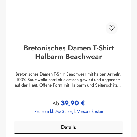
Bretonisches Damen T-Shirt
Halbarm Beachwear
Bretonisches Damen T-Shirt Beachwear mit halben Ärmeln,
100% Baumwolle herrlich elastisch gewirkt und angenehm
auf der Haut. Offene Form mit Halbarm und Seitenschlitzen.
Mit U-Boot Ausschnitt. ca. 225 g/m²
Herstellerinformationen:AS Bekleidungswerk
39,90 €
GmbHHeglitzer Str. 1226409 Wittmundinfo@modas-
Regulärer Preis:
Ab
bekleidung.de
Preise inkl. MwSt. zzgl. Versandkosten
Details