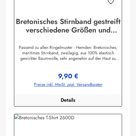
Bretonisches Stirnband gestreift
verschiedene Größen und
Farben
Passend zu allen Ringelmuster - Hemden: Bretonisches,
maritimes Stirnband, zweilagig, aus 100% elastisch
gewirkter Baumwolle, sehr angenehm auf der Haut zu
tragen. (ca. 225 g/m²) Herstellerinformationen:AS
Bekleidungswerk GmbHHeglitzer Str. 1226409
9,90 €
Wittmundinfo@modas-bekleidung.de
Regulärer Preis:
Preise inkl. MwSt. zzgl. Versandkosten
Details