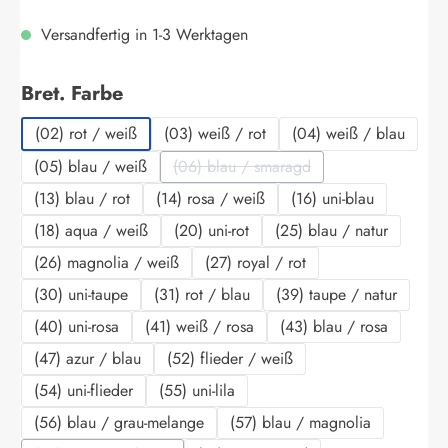
Versandfertig in 1-3 Werktagen
auswählen
Bret. Farbe
(02) rot / weiß
(03) weiß / rot
(04) weiß / blau
(05) blau / weiß
(06) blau / smaragd
(Diese Option ist zurzeit nicht verf
(13) blau / rot
(14) rosa / weiß
(16) uni-blau
(18) aqua / weiß
(20) uni-rot
(25) blau / natur
(26) magnolia / weiß
(27) royal / rot
(30) uni-taupe
(31) rot / blau
(39) taupe / natur
(40) uni-rosa
(41) weiß / rosa
(43) blau / rosa
(47) azur / blau
(52) flieder / weiß
(54) uni-flieder
(55) uni-lila
(56) blau / grau-melange
(57) blau / magnolia