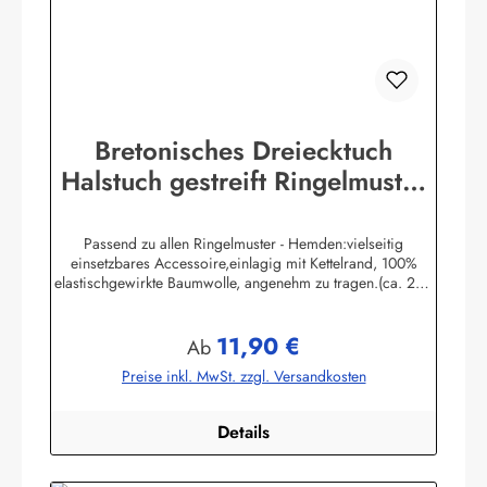
Bretonisches Dreiecktuch
Halstuch gestreift Ringelmuster
verschiedene Größen
Passend zu allen Ringelmuster - Hemden:vielseitig
einsetzbares Accessoire,einlagig mit Kettelrand, 100%
elastischgewirkte Baumwolle, angenehm zu tragen.(ca. 225
g/m²) Größen:ca. 80 x 80 x 113 cmca. 60 x 60 x 85 cmca.
49 x 49 x 70 cmHerstellerinformationen:AS
11,90 €
Bekleidungswerk GmbHHeglitzer Str. 1226409
Regulärer Preis:
Ab
Wittmundinfo@modas-bekleidung.de
Preise inkl. MwSt. zzgl. Versandkosten
Details