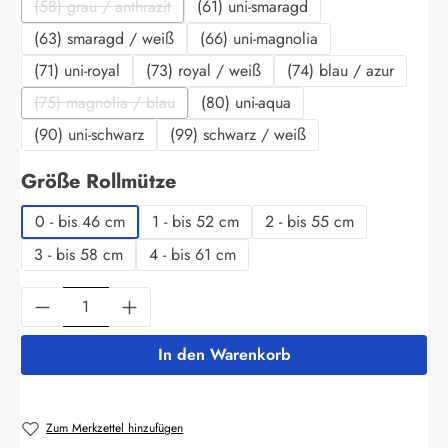
(58) grau / anthrazit
(61) uni-smaragd
(Diese Option ist zurzeit nicht verfügbar.)
(63) smaragd / weiß
(66) uni-magnolia
(71) uni-royal
(73) royal / weiß
(74) blau / azur
(75) magnolia / blau
(80) uni-aqua
(Diese Option ist zurzeit nicht verfügbar.)
(90) uni-schwarz
(99) schwarz / weiß
auswählen
Größe Rollmütze
0 - bis 46 cm
1 - bis 52 cm
2 - bis 55 cm
3 - bis 58 cm
4 - bis 61 cm
Produkt Anzahl: Gib den gewünschten Wert ein
In den Warenkorb
Zum Merkzettel hinzufügen