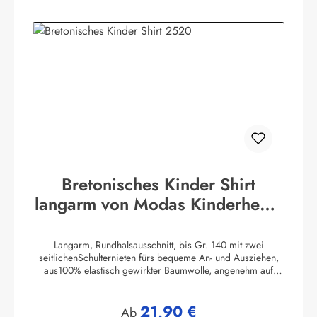
Bretonisches Kinder Shirt
langarm von Modas Kinderhemd
geringelt
Langarm, Rundhalsausschnitt, bis Gr. 140 mit zwei
seitlichenSchulternieten fürs bequeme An- und Ausziehen,
aus100% elastisch gewirkter Baumwolle, angenehm auf
derHaut zu tragen. (ca. 225
g/m²)Herstellerinformationen:AS Bekleidungswerk
21,90 €
GmbHHeglitzer Str. 1226409 Wittmundinfo@modas-
Regulärer Preis:
Ab