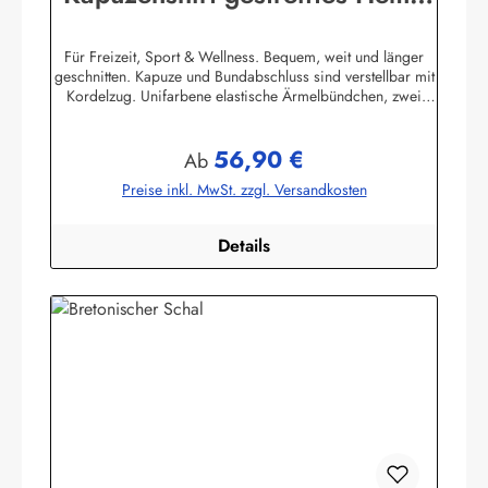
mit Ringelmuster
Für Freizeit, Sport & Wellness. Bequem, weit und länger
geschnitten. Kapuze und Bundabschluss sind verstellbar mit
Kordelzug. Unifarbene elastische Ärmelbündchen, zwei
praktische Seitentaschen. 100% Baumwolle, elastisch
gewirkt, angenehm auf der Haut. (ca. 225
56,90 €
g/m²) Herstellerinformationen:AS Bekleidungswerk
Regulärer Preis:
Ab
GmbHHeglitzer Str. 1226409 Wittmundinfo@modas-
Preise inkl. MwSt. zzgl. Versandkosten
bekleidung.de
Details