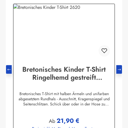
Bretonisches Kinder T-Shirt
Ringelhemd gestreift
Kinderkleidung
Bretonisches T-Shirt mit halben Ärmeln und unifarben
abgesetztem Rundhals - Ausschnitt, Kragenspiegel und
Seitenschlitzen. Schick über oder in der Hose zu
tragen.100% Baumwolle, herrlich elastisch gewirkt und
angenehm auf der Haut.
21,90 €
Farbtabelle:Herstellerinformationen:AS Bekleidungswerk
Regulärer Preis:
Ab
GmbHHeglitzer Str. 1226409 Wittmundinfo@modas-