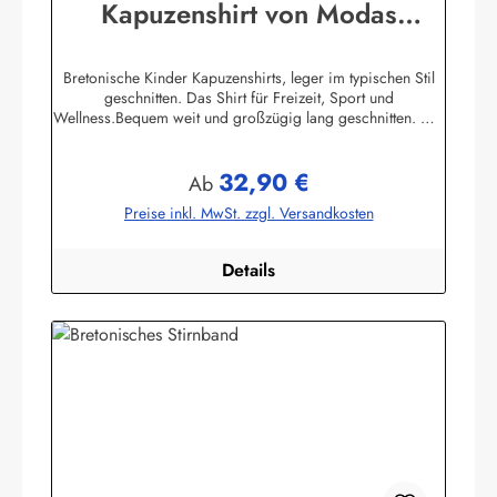
Kapuzenshirt von Modas
Kapuzenhemd geringelt
Bretonische Kinder Kapuzenshirts, leger im typischen Stil
geschnitten. Das Shirt für Freizeit, Sport und
Wellness.Bequem weit und großzügig lang geschnitten. Die
hochangesetzte Kapuze und der Bundabschluß sind
verstellbar mit Kordelzugunifarbene elastische
32,90 €
Ärmelbündchen, zwei praktische Seitentaschen100%
Regulärer Preis:
Ab
Baumwolle, herrlich elastisch gewirkt und angenehm auf der
Preise inkl. MwSt. zzgl. Versandkosten
HautBis Größe 140 ersetzen aus Sicherheitsgründen ein
elastischer Gummizug und ein Knopf mit Kordelschlaufe
den Kordelzug in der Kapuze ! Herstellerinformationen:AS
Details
Bekleidungswerk GmbHHeglitzer Str. 1226409
Wittmundinfo@modas-bekleidung.de