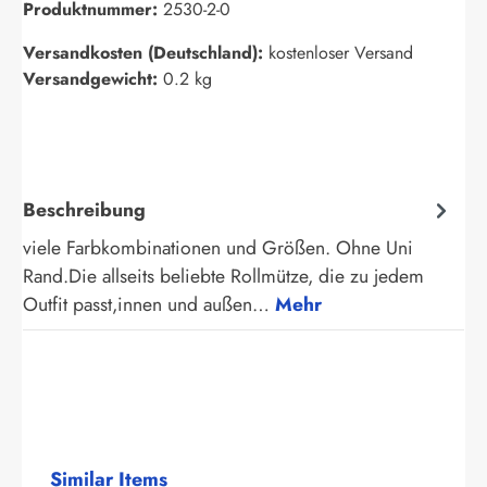
Produktnummer:
2530-2-0
Versandkosten (Deutschland):
kostenloser Versand
Versandgewicht:
0.2 kg
Beschreibung
viele Farbkombinationen und Größen. Ohne Uni
Rand.Die allseits beliebte Rollmütze, die zu jedem
Outfit passt,innen und außen…
Mehr
Produktgalerie überspringen
Similar Items