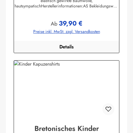
elastisch gewirkte Baumwolle,
hautsympatischHerstellerinformationen:AS Bekleidungswerk
GmbHHeglitzer Str. 1226409 Wittmundinfo@modas-
bekleidung.de
39,90 €
Regulärer Preis:
Ab
Preise inkl. MwSt. zzgl. Versandkosten
Details
Bretonisches Kinder