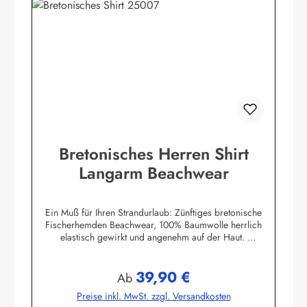
Bretonisches Herren Shirt
Langarm Beachwear
Ein Muß für Ihren Strandurlaub: Zünftiges bretonische
Fischerhemden Beachwear, 100% Baumwolle herrlich
elastisch gewirkt und angenehm auf der Haut.
Herstellerinformationen:AS Bekleidungswerk
GmbHHeglitzer Str. 1226409 Wittmundinfo@modas-
39,90 €
bekleidung.de
Regulärer Preis:
Ab
Preise inkl. MwSt. zzgl. Versandkosten