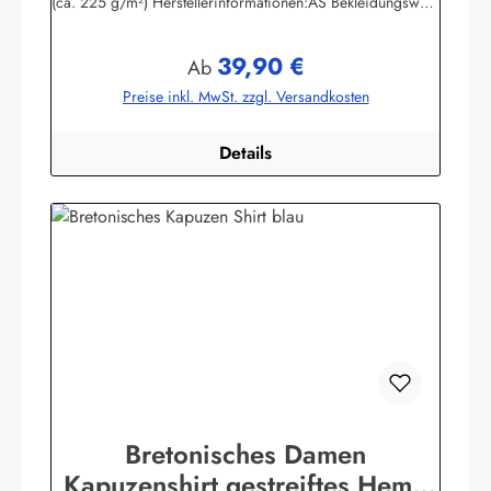
(ca. 225 g/m²) Herstellerinformationen:AS Bekleidungswerk
GmbHHeglitzer Str. 1226409 Wittmundinfo@modas-
bekleidung.de
39,90 €
Regulärer Preis:
Ab
Preise inkl. MwSt. zzgl. Versandkosten
Details
Bretonisches Damen
Kapuzenshirt gestreiftes Hemd