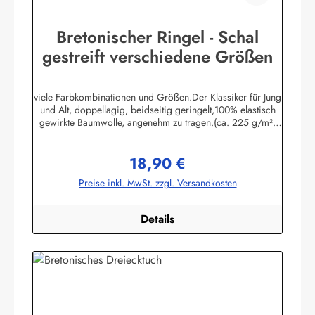
Bretonischer Ringel - Schal
gestreift verschiedene Größen
viele Farbkombinationen und Größen.Der Klassiker für Jung
und Alt, doppellagig, beidseitig geringelt,100% elastisch
gewirkte Baumwolle, angenehm zu tragen.(ca. 225 g/m²)
Passend zu allen Ringelmuster - Hemden.
Herstellerinformationen:AS Bekleidungswerk
18,90 €
GmbHHeglitzer Str. 1226409 Wittmundinfo@modas-
Regulärer Preis:
bekleidung.de
Preise inkl. MwSt. zzgl. Versandkosten
Details