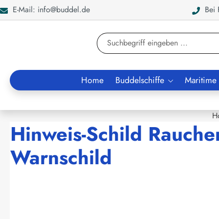
E-Mail: info@buddel.de
Bei F
en
Zur Suche springen
Home
Buddelschiffe
Maritime
H
Hinweis-Schild Rauche
Warnschild
Bildergalerie überspringen