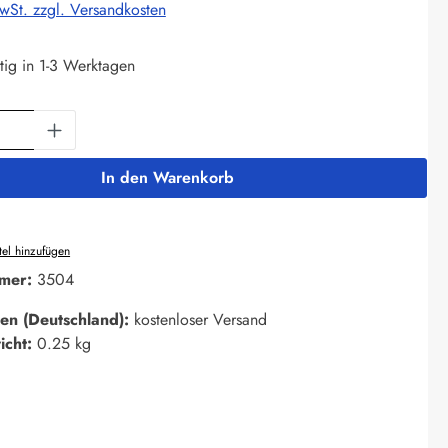
MwSt. zzgl. Versandkosten
tig in 1-3 Werktagen
Anzahl: Gib den gewünschten Wert ein oder 
In den Warenkorb
el hinzufügen
mer:
3504
en (Deutschland):
kostenloser Versand
icht:
0.25 kg