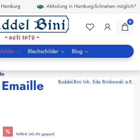
 Hamburg
Abholung in Hamburg-Schnelsen möglich*
0
childer
Blechschilder
Blog
de
 Emaille
Buddel-Bini Inh. Eda Binikowski e.K.
%
9,90 €
(40.4% gespart)