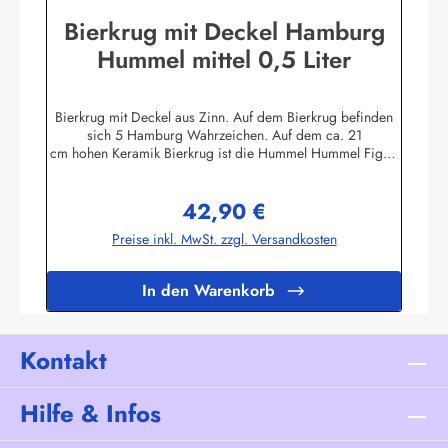
Bierkrug mit Deckel Hamburg
Hummel mittel 0,5 Liter
Bierkrug mit Deckel aus Zinn. Auf dem Bierkrug befinden
sich 5 Hamburg Wahrzeichen. Auf dem ca. 21
cm hohen Keramik Bierkrug ist die Hummel Hummel Figur,
das Rathaus, die Rickmer Rickmers, die Landungsbrücken
und der Michel abgebildet. Die Füllmenge bei diesem
42,90 €
Bierseidel liegt etwa bei 500 ml / 0,5 Liter. Der Bierkrug
Regulärer Preis:
mit Deckel ist ein klassisches Mitbringsel / Souvenir aus
Preise inkl. MwSt. zzgl. Versandkosten
Hamburg, Deustchland und ist besonders beliebt bei
Ausländischen Geschäftspartnern oder als Gastgeschenk in
den USA.Natürlich erfreuen sich auch hierzulande Sammler
In den Warenkorb
& Beschenkte an einen schönen hanseatischen
Humpen.Herstellerinformationen:Peter Menk
SouvenirsBruchweg 3627389 Fintelinfo@menk-souvenirs.de
Kontakt
Hilfe & Infos