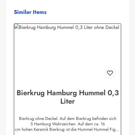
Produktgalerie überspringen
Similar Items
Bierkrug Hamburg Hummel 0,3
Liter
Bierkrug ohne Deckel. Auf dem Bierkrug befinden sich
5 Hamburg Wahrzeichen. Auf dem ca. 16
cm hohen Keramik Bierkrug ist die Hummel Hummel Figur,
das Rathaus, die Rickmer Rickmers, die Landungsbrücken