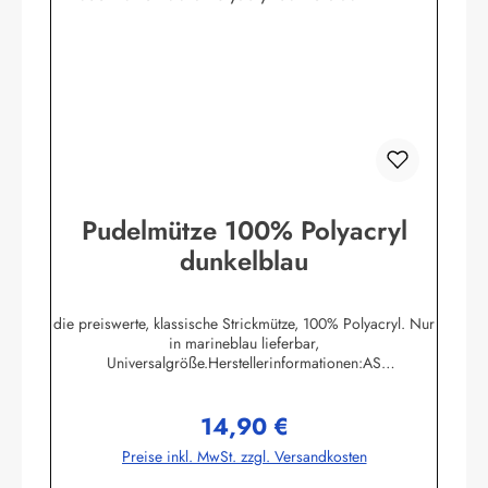
Pudelmütze 100% Polyacryl
dunkelblau
die preiswerte, klassische Strickmütze, 100% Polyacryl. Nur
in marineblau lieferbar,
Universalgröße.Herstellerinformationen:AS
Bekleidungswerk GmbHHeglitzer Str. 1226409
Wittmundinfo@modas-bekleidung.de
14,90 €
Regulärer Preis:
Preise inkl. MwSt. zzgl. Versandkosten