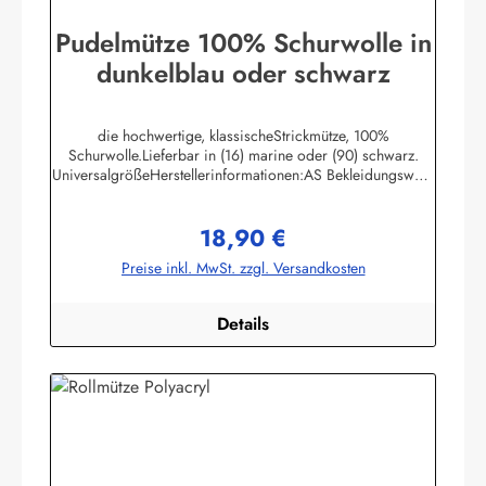
Pudelmütze 100% Schurwolle in
dunkelblau oder schwarz
die hochwertige, klassischeStrickmütze, 100%
Schurwolle.Lieferbar in (16) marine oder (90) schwarz.
UniversalgrößeHerstellerinformationen:AS Bekleidungswerk
GmbHHeglitzer Str. 1226409 Wittmundinfo@modas-
bekleidung.de
18,90 €
Regulärer Preis:
Preise inkl. MwSt. zzgl. Versandkosten
Details