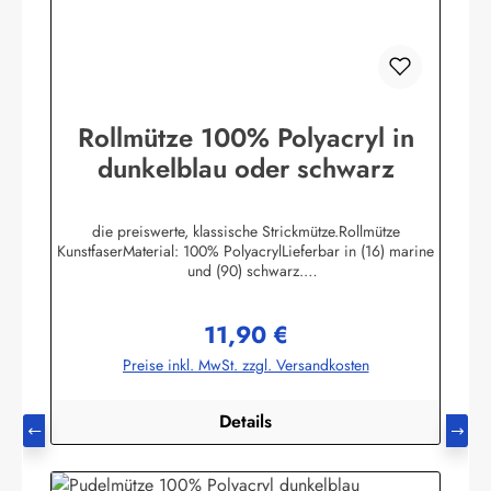
Rollmütze 100% Polyacryl in
dunkelblau oder schwarz
die preiswerte, klassische Strickmütze.Rollmütze
KunstfaserMaterial: 100% PolyacrylLieferbar in (16) marine
und (90) schwarz.
UniversalgrößeHerstellerinformationen:AS Bekleidungswerk
GmbHHeglitzer Str. 1226409 Wittmundinfo@modas-
11,90 €
bekleidung.de
Regulärer Preis:
Preise inkl. MwSt. zzgl. Versandkosten
Details