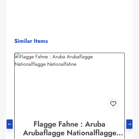
Produktgalerie überspringen
Similar Items
Flagge Fahne : Aruba
Arubaflagge Nationalflagge