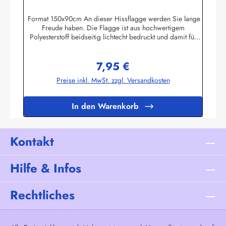
Nationalfahne
Format 150x90cm An dieser Hissflagge werden Sie lange
Freude haben. Die Flagge ist aus hochwertigem
Polyesterstoff beidseitig lichtecht bedruckt und damit für
Innen und Aussen geeignet. Die Fahne ist 2-fach umnäht. Im
Besatzband sind zwei stabile messingfarbene Metallösen
7,95 €
zur Befestigung am Flaggenmast eingearbeitet. Die Flagge
Regulärer Preis:
hält deshalb auch mittlere Windgeschwindigkeiten aus. Ab
Preise inkl. MwSt. zzgl. Versandkosten
ca. 80 km/h sollte die Fahne jedoch eingeholt werden.Die
Flagge kann mit 30 Grad gewaschen und mit niedriger
Temperatur gebügelt werden. Wir führen eine große
In den Warenkorb
Auswahl an Länder- und Sonderflaggen, XXL-Flaggen,
Bootsflaggen und
TischflaggenHerstellerinformationen:Fahnen-Shop - Axel
BachKirchbergstr. 238444 Wolfsburgshop@fahnen.info
Kontakt
Hilfe & Infos
Rechtliches