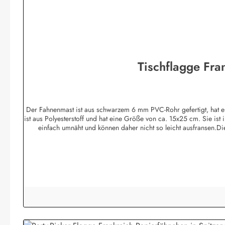
Tischflagge Fra
Der Fahnenmast ist aus schwarzem 6 mm PVC-Rohr gefertigt, hat e
ist aus Polyesterstoff und hat eine Größe von ca. 15x25 cm. Sie is
einfach umnäht und können daher nicht so leicht ausfransen.D
Ständer:Der Fuß des Holz Tischfahnenständers ist in Handarbeit meh
und wird in das eckige Unterteil (ca. 6,5 x 6,5 x 1,5 cm) gesteckt.
Fuß beträgt ca. 37 cm. Der Flaggenmast ist aus schwarzem 6 mm 
Nationen, Bundesländer, USA Bundesstaaten, Regionen, Städte sowi
Tischf