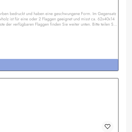
 Farben bedruckt und haben eine geschwungene Form. Im Gegensatz
vholz ist für eine oder 2 Flaggen geeignet und misst ca. 62x40x14
 der verfügbaren Flaggen finden Sie weiter unten. Bitte teilen Sie
ildchen bis max. 50x10 mm anbringen. Somit eignet sich diese
ht für längere Zeit in der Sonne stehen da sie dann
ab 20 Stück pro Motiv möglich, Einzelheiten auf Anfrage.