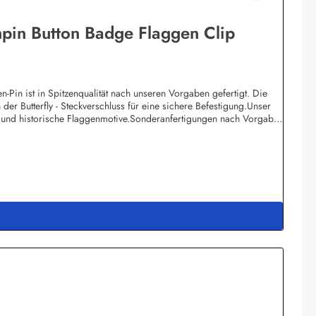
npin Button Badge Flaggen Clip
Pin ist in Spitzenqualität nach unseren Vorgaben gefertigt. Die
der Butterfly - Steckverschluss für eine sichere Befestigung.Unser
e und historische Flaggenmotive.Sonderanfertigungen nach Vorgabe
 dann die Preise pro Stück deutlich höher da die einmaligen Form-
 z.B. rund, rechteckig, oval oder wappenförmig. Bitte setzen Sie
. Eda Binikowski e.K.Meddenwarf 1a22457 Hamburginfo@buddel.de