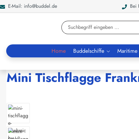
E-Mail: info@buddel.de
Bei F
en
Zur Suche springen
Home
Buddelschiffe
Maritime
Mini Tischflagge Fran
Bildergalerie überspringen