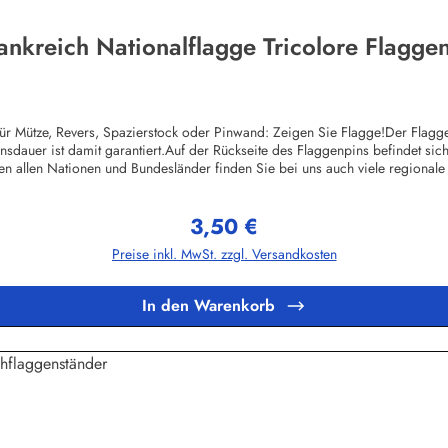
ankreich Nationalflagge Tricolore Flagge
 Mütze, Revers, Spazierstock oder Pinwand: Zeigen Sie Flagge!Der Flaggen-
nsdauer ist damit garantiert.Auf der Rückseite des Flaggenpins befindet sich 
n allen Nationen und Bundesländer finden Sie bei uns auch viele regional
Stück pro Motiv. Kleinere Mengen sind zwar auch machbar, allerdings sind
sen. Die Pins können beliebige Größen und Formen hergestellt werden, also
3,50 €
n gerne ein individuelles Angebot.Herstellerinformationen:Buddel-Bini Inh
Regulärer Preis:
Preise inkl. MwSt. zzgl. Versandkosten
In den Warenkorb