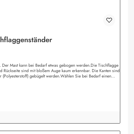
chflaggenständer
n. Der Mast kann bei Bedarf etwas gebogen werden.Die Tischflagge
 und Rückseite sind mit bloßem Auge kaum erkennbar. Die Kanten sind
 (Polyesterstoff) gebügelt werden.Wählen Sie bei Bedarf einen
ca. 37 cm. Der Fahnenmast ist aus schwarzem 6 mm PVC-Rohr gefertigt
sen, in Handarbeit mehrfach geschliffen und lackiert. Die Höhe inkl.
ckt.Wir führen Tischflaggen in verschiedenen Größen: Fast aller
 3 Flaggen lieferbar. Sonderanfertigungen mit Firmenlogo etc. von
nfrage.