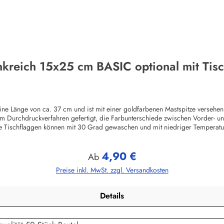
nkreich 15x25 cm BASIC optional mit Tis
ine Länge von ca. 37 cm und ist mit einer goldfarbenen Mastspitze versehe
t im Durchdruckverfahren gefertigt, die Farbunterschiede zwischen Vorder-
ie Tischflaggen können mit 30 Grad gewaschen und mit niedriger Temperatur
rfach grundiert, geschliffen und lackiert. Die Höhe inkl. Sockel beträgt 
Der schwarze, runde Sockel des Tischfflaggenständers ist aus Polyester gegos
4,90 €
PVC-Rohr gefertigt und wird einfach in das Unterteil (ca. 7,5 x 2 cm) geste
Regulärer Preis:
Ab
e zahlreiche Sondermotive. Diese Tischflaggenständer sind auch für 2, und
Preise inkl. MwSt. zzgl. Versandkosten
laggen, auch in kleinen Auflagen, sind ebenfalls möglich. Einzelheiten auf A
Details