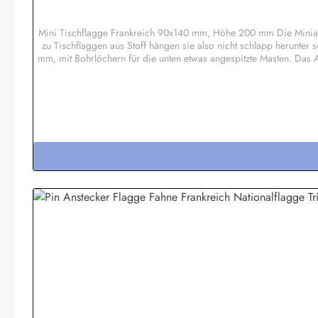
Mini Tischflagge Frankreich 90x140 mm, Höhe 200 mm Die Miniatu
zu Tischflaggen aus Stoff hängen sie also nicht schlapp herunter
mm, mit Bohrlöchern für die unten etwas angespitzte Masten. Das A
uns nach dem Kauf mit welche Flaggen geliefert werden solle
Tischflagge auch hervorragend als Werbepräsent ode
ausbleichen.Sonderanfertigungen nach Ihren Vorgaben, au