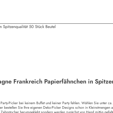
agne Frankreich Papierfähnchen in Spitze
 Party-Picker bei keinem Buffet und keiner Party fehlen. Wählen Sie unter 
er bestellen Sie Ihre eigenen Deko-Picker Designs schon in Kleinstmengen
 Zahnstocher herumgeklebt sondern werden zunächst von Hand mittig gefalte