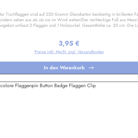
r Tischflaggen sind auf 220 Gramm Glanzkarton beidseitig in brillanten
 sondern sehen aus als ob sie im Wind wehen!Der rechteckige Fuß aus Massi
ngebot umfasst 2 Flaggen und 1 Holzsockel. Gesamthöhe ca. 20 cm. Die Liste
n.Auf den 4 schrägen Flächen des Sockels können Sie bei Bedarf kleine Sch
r Souvenir. Die Flaggen sind beständig gegen Spritzwasser, sollten aber nic
3,95 €
ch in anderen Größen oder Flaggenformen, sind bereits in Kleinstauflagen 
Regulärer Preis:
Preise inkl. MwSt. zzgl. Versandkosten
In den Warenkorb