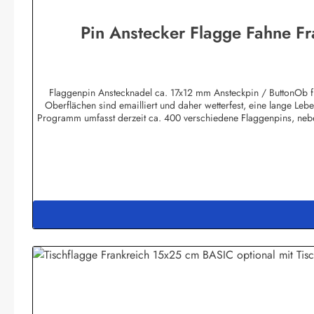
Pin Anstecker Flagge Fahne Fr
Flaggenpin Anstecknadel ca. 17x12 mm Ansteckpin / ButtonOb für
Oberflächen sind emailliert und daher wetterfest, eine lange Lebe
Programm umfasst derzeit ca. 400 verschiedene Flaggenpins, nebe
des Kunden sind ebenfalls möglich. Die Mindestmenge beträgt 100 
und Transportkosten auf die geringere Menge umgelegt werden müs
sich bei Bedarf mit uns in Verbindung, wir unterbreiten Ihne